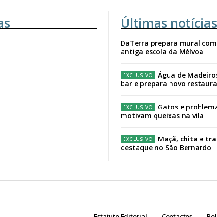
as
Últimas notícias
DaTerra prepara mural com
antiga escola da Mélvoa
Água de Madeiro
bar e prepara novo restaur
Gatos e problema
motivam queixas na vila
Maçã, chita e tr
destaque no São Bernardo
Estatuto Editorial
Contactos
Pol