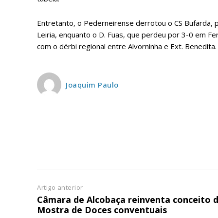
ASSIN
IMPR
Entretanto, o Pederneirense derrotou o CS Bufarda, po
3
Leiria, enquanto o D. Fuas, que perdeu por 3-0 em Fer
com o dérbi regional entre Alvorninha e Ext. Benedita.
12 m
Edição em papel ent
Joaquim Paulo
em sua casa
Acesso ao conteúdo
Acesso aos conteúd
assinantes
Ofertas para assina
Escolha
Artigo anterior
Câmara de Alcobaça reinventa conceito 
Mostra de Doces conventuais