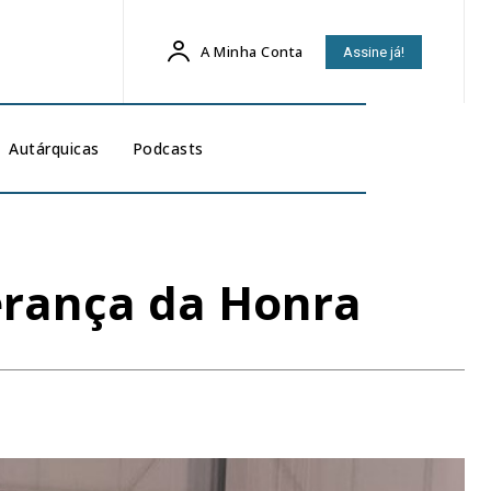
A Minha Conta
Assine já!
Autárquicas
Podcasts
derança da Honra