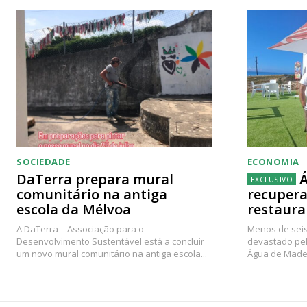
SOCIEDADE
ECONOMIA
DaTerra prepara mural
Á
comunitário na antiga
recupera
escola da Mélvoa
restaura
A DaTerra – Associação para o
Menos de seis
Desenvolvimento Sustentável está a concluir
devastado pel
um novo mural comunitário na antiga escola...
Água de Madei