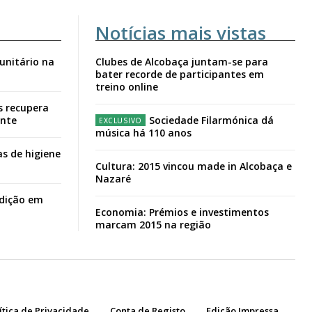
Notícias mais vistas
unitário na
Clubes de Alcobaça juntam-se para
bater recorde de participantes em
treino online
s recupera
ante
Sociedade Filarmónica dá
música há 110 anos
s de higiene
Cultura: 2015 vincou made in Alcobaça e
Nazaré
adição em
Economia: Prémios e investimentos
marcam 2015 na região
ítica de Privacidade
Conta de Registo
Edição Impressa