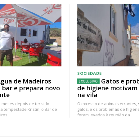
SOCIEDADE
gua de Madeiros
Gatos e pro
 bar e prepara novo
de higiene motivam
nte
na vila
 meses depois de ter sido
O excesso de animais errantes,
a tempestade Kristin, o Bar de
gatos, e os problemas de higien
ros...
foram levados à reunião da...