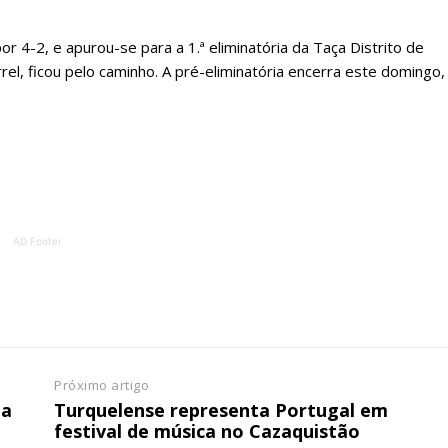
ATURA
ASSI
ESSA
DIGITA
r 4-2, e apurou-se para a 1.ª eliminatória da Taça Distrito de
2
€
1
rel, ficou pelo caminho. A pré-eliminatória encerra este domingo,
eses
12 
regue à Quinta-feira
Acesso ao conteúd
Acesso aos conteúd
 online
assinantes
AD Footer
os Exclusivos para
Ofertas para assin
tura anual
Escolha
 o plano
Próximo artigo
da
Turquelense representa Portugal em
festival de música no Cazaquistão