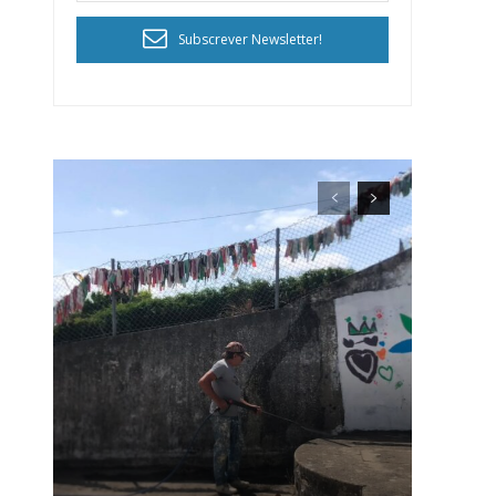
Subscrever Newsletter!
ra
público!