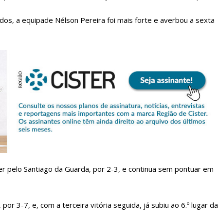
dos, a equipade Nélson Pereira foi mais forte e averbou a sexta
lanos de Assinatu
 assinante do Região de Cister e ajude-nos a manter este serviço 
Sendo assinante terá acesso a todos os conteúdos exclusivos e versões digitais.
r pelo Santiago da Guarda, por 2-3, e continua sem pontuar em
Escolha o plano de assinatura desejado:
 por 3-7, e, com a terceira vitória seguida, já subiu ao 6.º lugar da