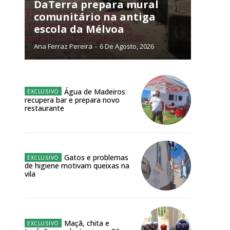
NATURA
DaTerra prepara mural
L ANUAL
comunitário na antiga
escola da Mélvoa
6
€
Ana Ferraz Pereira
-
6 De Agosto, 2026
meses
o online
Água de Madeiros
recupera bar e prepara novo
os Exclusivos para
restaurante
atura anual
Gatos e problemas
 o plano
de higiene motivam queixas na
vila
Maçã, chita e