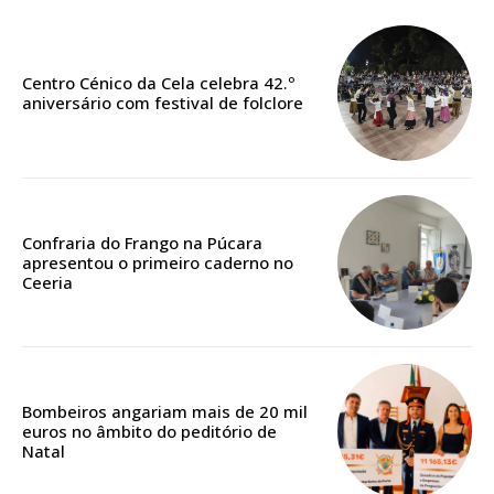
Faça-se assinante do Região de Cister e ajude-nos a manter este serviço
público!
Centro Cénico da Cela celebra 42.º
aniversário com festival de folclore
Sendo assinante terá acesso a todos os conteúdos exclusivos e versões
digitais.
Escolha o plano de assinatura desejado:
Confraria do Frango na Púcara
apresentou o primeiro caderno no
ASSINATURA
Ceeria
IMPRESSA
32
€
12 meses
Bombeiros angariam mais de 20 mil
euros no âmbito do peditório de
Natal
Edição em papel entregue à Quinta-feira em sua