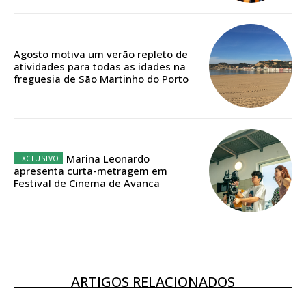
casa
Acesso ao conteúdo online
Acesso aos conteúdos Exclusivos para
Agosto motiva um verão repleto de
assinantes
atividades para todas as idades na
freguesia de São Martinho do Porto
Ofertas para assinatura anual
Escolha o plano
Marina Leonardo
apresenta curta-metragem em
Festival de Cinema de Avanca
ASSINATURA
DIGITAL ANUAL
16
€
12 meses
ARTIGOS RELACIONADOS