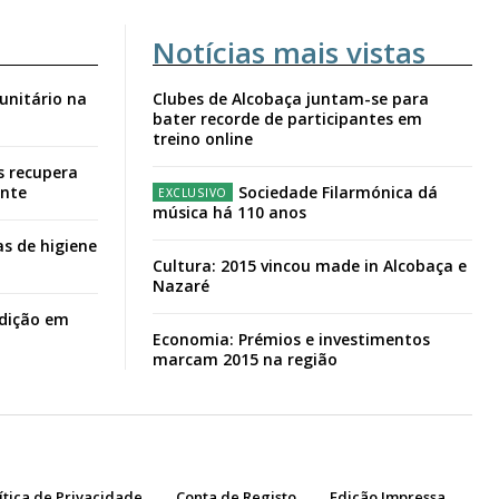
Notícias mais vistas
unitário na
Clubes de Alcobaça juntam-se para
bater recorde de participantes em
treino online
s recupera
ante
Sociedade Filarmónica dá
música há 110 anos
s de higiene
Cultura: 2015 vincou made in Alcobaça e
Nazaré
adição em
Economia: Prémios e investimentos
marcam 2015 na região
ítica de Privacidade
Conta de Registo
Edição Impressa