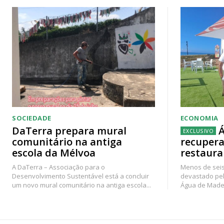
SOCIEDADE
ECONOMIA
DaTerra prepara mural
Á
comunitário na antiga
recupera
escola da Mélvoa
restaura
A DaTerra – Associação para o
Menos de seis
Desenvolvimento Sustentável está a concluir
devastado pel
um novo mural comunitário na antiga escola...
Água de Madei