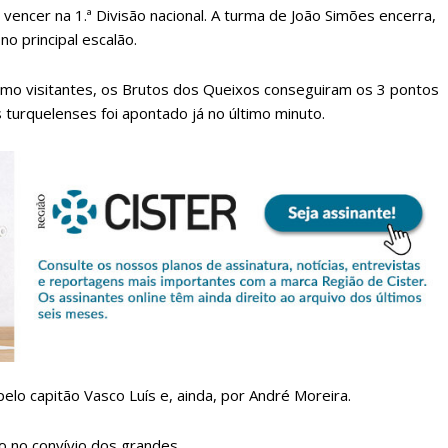
 vencer na 1.ª Divisão nacional. A turma de João Simões encerra,
o principal escalão.
mo visitantes, os Brutos dos Queixos conseguiram os 3 pontos
 turquelenses foi apontado já no último minuto.
lanos de Assinatu
 assinante do Região de Cister e ajude-nos a manter este serviço 
Sendo assinante terá acesso a todos os conteúdos exclusivos e versões digitais.
Escolha o plano de assinatura desejado:
lo capitão Vasco Luís e, ainda, por André Moreira.
ão no convívio dos grandes.