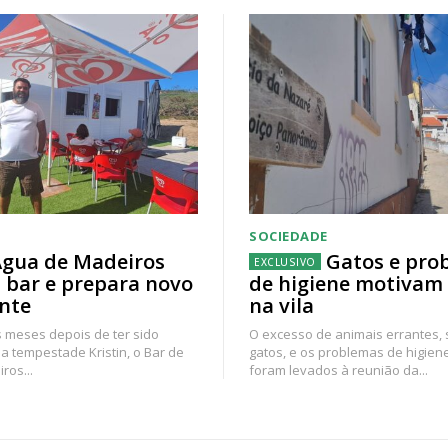
SOCIEDADE
gua de Madeiros
Gatos e pro
 bar e prepara novo
de higiene motivam
nte
na vila
 meses depois de ter sido
O excesso de animais errantes,
a tempestade Kristin, o Bar de
gatos, e os problemas de higien
ros...
foram levados à reunião da...