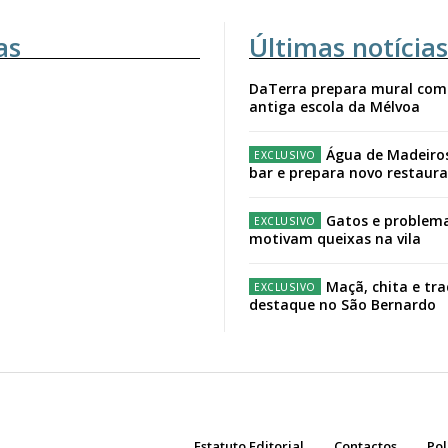
as
Últimas notícias
DaTerra prepara mural com
antiga escola da Mélvoa
Água de Madeiro
bar e prepara novo restaur
Gatos e problema
motivam queixas na vila
Maçã, chita e tr
destaque no São Bernardo
Estatuto Editorial
Contactos
Pol