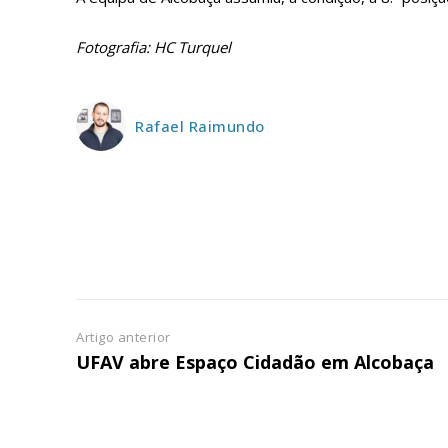
ASSIN
IMPR
Fotografia: HC Turquel
3
12 m
Rafael Raimundo
Edição em papel ent
em sua casa
Acesso ao conteúdo
Acesso aos conteúd
assinantes
Ofertas para assina
Artigo anterior
UFAV abre Espaço Cidadão em Alcobaça
Escolha