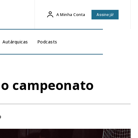
A Minha Conta
Assine já!
Autárquicas
Podcasts
 no campeonato
9