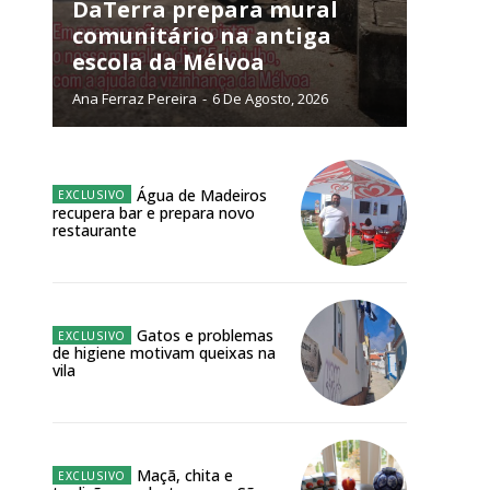
NATURA
DaTerra prepara mural
L ANUAL
comunitário na antiga
escola da Mélvoa
6
€
Ana Ferraz Pereira
-
6 De Agosto, 2026
meses
o online
Água de Madeiros
recupera bar e prepara novo
os Exclusivos para
restaurante
atura anual
Gatos e problemas
 o plano
de higiene motivam queixas na
vila
Maçã, chita e