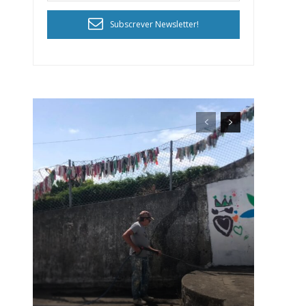
Subscrever Newsletter!
ra
público!