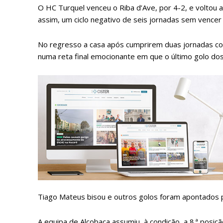
O HC Turquel venceu o Riba d’Ave, por 4-2, e voltou a
assim, um ciclo negativo de seis jornadas sem vencer n
No regresso a casa após cumprirem duas jornadas co
numa reta final emocionante em que o último golo dos
P
Faça-se
Tiago Mateus bisou e outros golos foram apontados pe
A equipa de Alcobaça assumiu, à condição, a 8.ª posiç