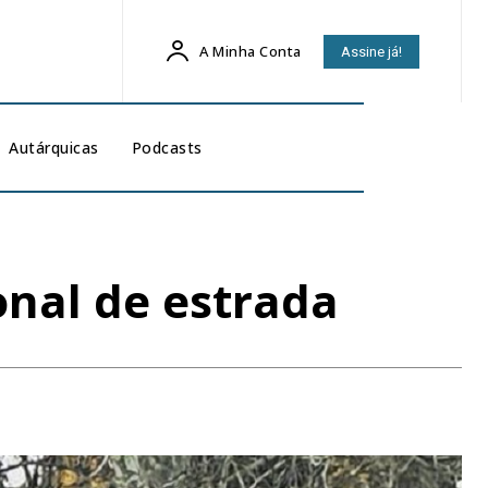
A Minha Conta
Assine já!
Autárquicas
Podcasts
onal de estrada