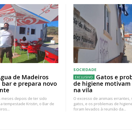
SOCIEDADE
gua de Madeiros
Gatos e pro
 bar e prepara novo
de higiene motivam
nte
na vila
 meses depois de ter sido
O excesso de animais errantes,
a tempestade Kristin, o Bar de
gatos, e os problemas de higien
ros...
foram levados à reunião da...