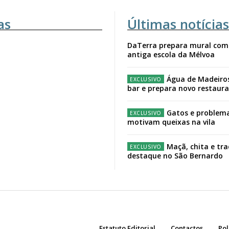
as
Últimas notícias
DaTerra prepara mural com
antiga escola da Mélvoa
Água de Madeiro
bar e prepara novo restaur
Gatos e problema
motivam queixas na vila
Maçã, chita e tr
destaque no São Bernardo
Estatuto Editorial
Contactos
Pol