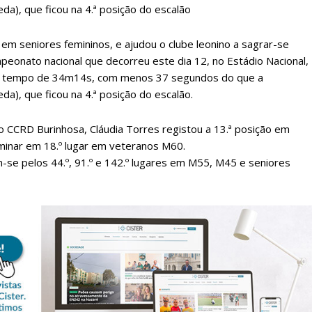
da), que ficou na 4.ª posição do escalão
, em seniores femininos, e ajudou o clube leonino a sagrar-se
peonato nacional que decorreu este dia 12, no Estádio Nacional,
 o tempo de 34m14s, com menos 37 segundos do que a
da), que ficou na 4.ª posição do escalão.
o CCRD Burinhosa, Cláudia Torres registou a 13.ª posição em
rminar em 18.º lugar em veteranos M60.
lanos de Assinatu
-se pelos 44.º, 91.º e 142.º lugares em M55, M45 e seniores
 assinante do Região de Cister e ajude-nos a manter este serviço 
Sendo assinante terá acesso a todos os conteúdos exclusivos e versões digitais.
Escolha o plano de assinatura desejado: