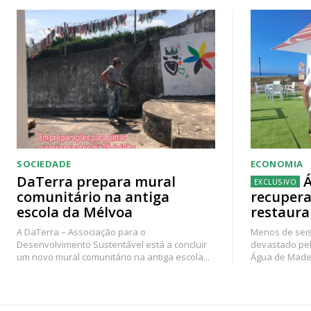
SOCIEDADE
ECONOMIA
DaTerra prepara mural
Á
comunitário na antiga
recupera
escola da Mélvoa
restaura
A DaTerra – Associação para o
Menos de seis
Desenvolvimento Sustentável está a concluir
devastado pel
um novo mural comunitário na antiga escola...
Água de Madei