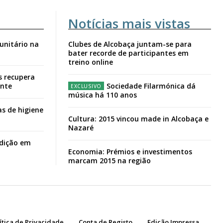
Notícias mais vistas
unitário na
Clubes de Alcobaça juntam-se para
bater recorde de participantes em
treino online
s recupera
ante
Sociedade Filarmónica dá
música há 110 anos
s de higiene
Cultura: 2015 vincou made in Alcobaça e
Nazaré
adição em
Economia: Prémios e investimentos
marcam 2015 na região
ítica de Privacidade
Conta de Registo
Edição Impressa