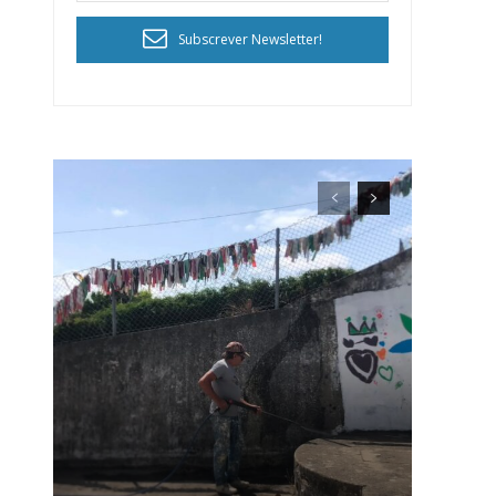
Subscrever Newsletter!
ra
público!