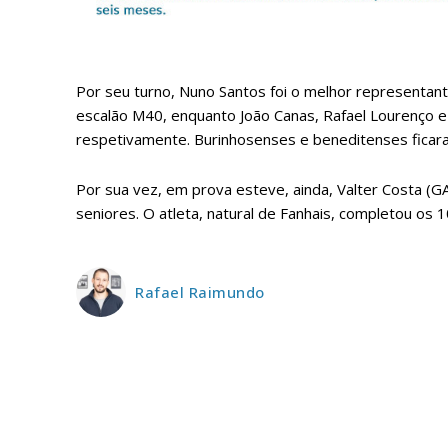
ASSIN
IMPR
3
Por seu turno, Nuno Santos foi o melhor representan
escalão M40, enquanto João Canas, Rafael Lourenço e F
12 m
respetivamente. Burinhosenses e beneditenses ficaram 
Edição em papel ent
Por sua vez, em prova esteve, ainda, Valter Costa (G
em sua casa
seniores. O atleta, natural de Fanhais, completou o
Acesso ao conteúdo
Acesso aos conteúd
assinantes
Rafael Raimundo
Ofertas para assina
Escolha