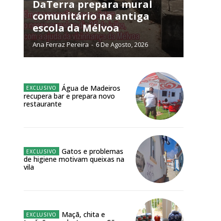
NATURA
DaTerra prepara mural
L ANUAL
comunitário na antiga
escola da Mélvoa
6
€
Ana Ferraz Pereira
-
6 De Agosto, 2026
meses
o online
Água de Madeiros
recupera bar e prepara novo
os Exclusivos para
restaurante
atura anual
Gatos e problemas
 o plano
de higiene motivam queixas na
vila
Maçã, chita e