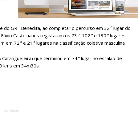
ATURA
ASSI
ESSA
DIGITA
2
€
1
te do GRF Benedita, ao completar o percurso em 32.º lugar do
ávio Castelhanos registaram os 73.º, 102.º e 130.º lugares,
eses
12 
em 72.º e 21.º lugares na classificação coletiva masculina.
regue à Quinta-feira
Acesso ao conteúd
A Caranguejeira) que terminou em 74.º lugar no escalão de
Acesso aos conteúd
s 10 kms em 34m30s.
 online
assinantes
os Exclusivos para
Ofertas para assin
tura anual
Escolha
 o plano
AD Footer