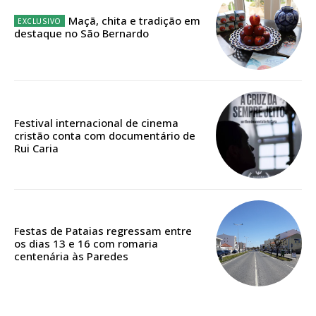
Maçã, chita e tradição em
destaque no São Bernardo
Edição em papel entregue à Quinta-feira em sua
casa
Acesso ao conteúdo online
Acesso aos conteúdos Exclusivos para
assinantes
Festival internacional de cinema
cristão conta com documentário de
Ofertas para assinatura anual
Rui Caria
Escolha o plano
Festas de Pataias regressam entre
os dias 13 e 16 com romaria
ASSINATURA
centenária às Paredes
DIGITAL ANUAL
16
€