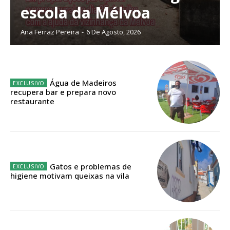
escola da Mélvoa
Planos de Assinatura
Ana Ferraz Pereira
-
6 De Agosto, 2026
Faça-se assinante do Região de Cister e ajude-nos a manter este serviço
público!
Água de Madeiros
Sendo assinante terá acesso a todos os conteúdos exclusivos e versões
recupera bar e prepara novo
digitais.
restaurante
Escolha o plano de assinatura desejado:
ASSINATURA
Gatos e problemas de
IMPRESSA
higiene motivam queixas na vila
32
€
12 meses