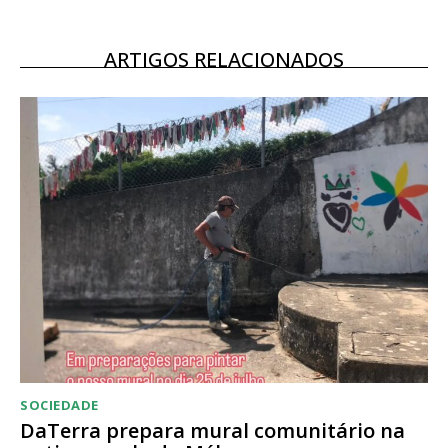
12 meses
ARTIGOS RELACIONADOS
Acesso ao conteúdo online
Acesso aos conteúdos Exclusivos para
assinantes
Ofertas para assinatura anual
Escolha o plano
SOCIEDADE
DaTerra prepara mural comunitário na