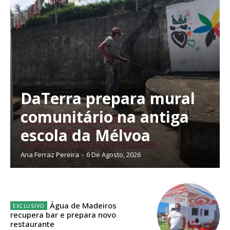
DaTerra prepara mural
comunitário na antiga
escola da Mélvoa
Ana Ferraz Pereira
-
6 De Agosto, 2026
Planos de Assinatura
Água de Madeiros
recupera bar e prepara novo
restaurante