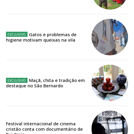
Faça-se assinante do Região de Cister e ajude-nos a manter este serviço
público!
Sendo assinante terá acesso a todos os conteúdos exclusivos e versões
digitais.
Escolha o plano de assinatura desejado:
Gatos e problemas de
higiene motivam queixas na vila
ASSINATURA
IMPRESSA
32
€
Maçã, chita e tradição em
destaque no São Bernardo
12 meses
Festival internacional de cinema
Edição em papel entregue à Quinta-feira em sua
cristão conta com documentário de
casa