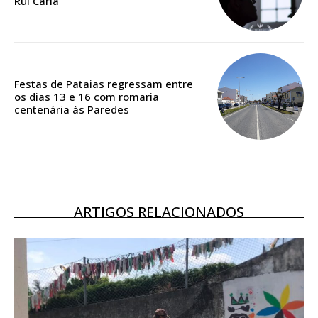
Rui Caria
Acesso ao conteúdo online
Acesso aos conteúdos Exclusivos para
assinantes
Ofertas para assinatura anual
Festas de Pataias regressam entre
os dias 13 e 16 com romaria
Escolha o plano
centenária às Paredes
ASSINATURA
DIGITAL ANUAL
ARTIGOS RELACIONADOS
16
€
12 meses