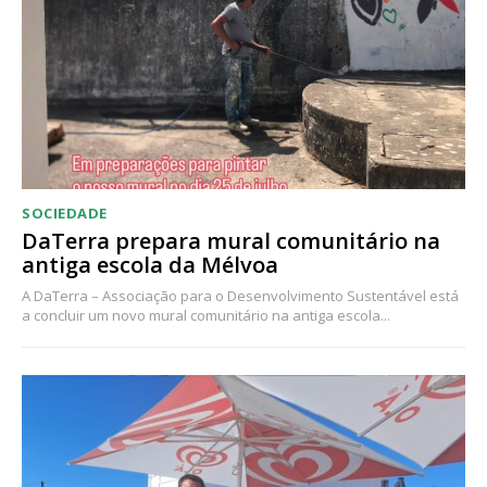
Acesso ao conteúdo online
Acesso aos conteúdos Exclusivos para
assinantes
Ofertas para assinatura anual
Escolha o plano
SOCIEDADE
DaTerra prepara mural comunitário na
antiga escola da Mélvoa
A DaTerra – Associação para o Desenvolvimento Sustentável está
a concluir um novo mural comunitário na antiga escola...