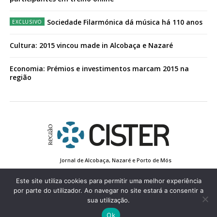
Sociedade Filarmónica dá música há 110 anos
Cultura: 2015 vincou made in Alcobaça e Nazaré
Economia: Prémios e investimentos marcam 2015 na
região
Jornal de Alcobaça, Nazaré e Porto de Mós
Estatuto Editorial
Contactos
Política de Privacidade
Conta de Registo
Edição Impressa
Este site utiliza cookies para permitir uma melhor experiência
por parte do utilizador. Ao navegar no site estará a consentir a
sua utilização.
© 2022 Região de Cister - Todos os direitos reservados.
Ok