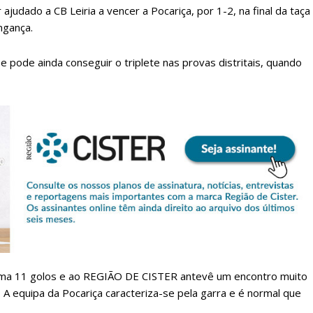
 ajudado a CB Leiria a vencer a Pocariça, por 1-2, na final da taça
ngança.
 e pode ainda conseguir o triplete nas provas distritais, quando
lanos de Assinatu
 assinante do Região de Cister e ajude-nos a manter este serviço 
Sendo assinante terá acesso a todos os conteúdos exclusivos e versões digitais.
Escolha o plano de assinatura desejado:
 soma 11 golos e ao REGIÃO DE CISTER antevê um encontro muito
 A equipa da Pocariça caracteriza-se pela garra e é normal que