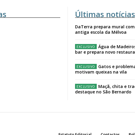
as
Últimas notícias
DaTerra prepara mural com
antiga escola da Mélvoa
Água de Madeiro
bar e prepara novo restaur
Gatos e problema
motivam queixas na vila
Maçã, chita e tr
destaque no São Bernardo
Estatuto Editorial
Contactos
Pol