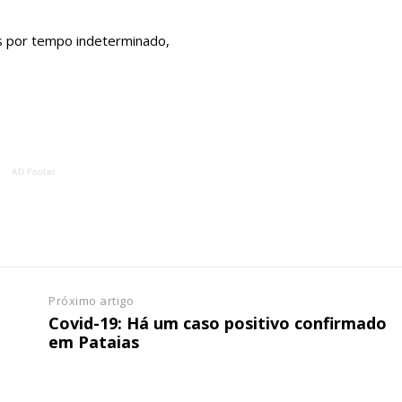
ATURA
ASSI
ESSA
DIGITA
as por tempo indeterminado,
2
€
1
eses
12 
regue à Quinta-feira
Acesso ao conteúd
AD Footer
Acesso aos conteúd
 online
assinantes
os Exclusivos para
Ofertas para assin
tura anual
Escolha
Próximo artigo
Covid-19: Há um caso positivo confirmado
 o plano
em Pataias