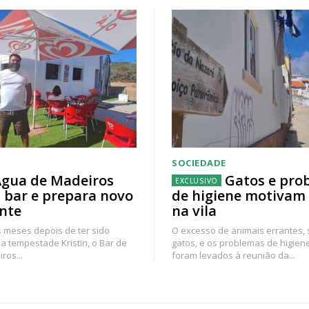
SOCIEDADE
gua de Madeiros
Gatos e pro
 bar e prepara novo
de higiene motivam
nte
na vila
 meses depois de ter sido
O excesso de animais errantes,
a tempestade Kristin, o Bar de
gatos, e os problemas de higien
ros...
foram levados à reunião da...