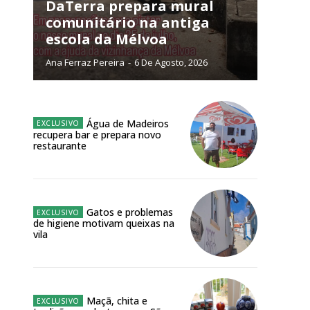
NATURA
DaTerra prepara mural
L ANUAL
comunitário na antiga
escola da Mélvoa
6
€
Ana Ferraz Pereira
-
6 De Agosto, 2026
meses
o online
Água de Madeiros
recupera bar e prepara novo
os Exclusivos para
restaurante
atura anual
Gatos e problemas
 o plano
de higiene motivam queixas na
vila
Maçã, chita e