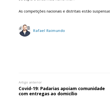
ASSIN
IMPR
As competições nacionais e distritais estão suspens
3
12 m
Rafael Raimundo
Edição em papel ent
em sua casa
Acesso ao conteúdo
Acesso aos conteúd
assinantes
Ofertas para assina
Artigo anterior
Covid-19: Padarias apoiam comunidade
Escolha
com entregas ao domicílio