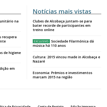
Notícias mais vistas
unitário na
Clubes de Alcobaça juntam-se para
bater recorde de participantes em
treino online
s recupera
ante
Sociedade Filarmónica dá
música há 110 anos
s de higiene
Cultura: 2015 vincou made in Alcobaça e
Nazaré
adição em
Economia: Prémios e investimentos
marcam 2015 na região
ítica de Privacidade
Conta de Registo
Edição Impressa