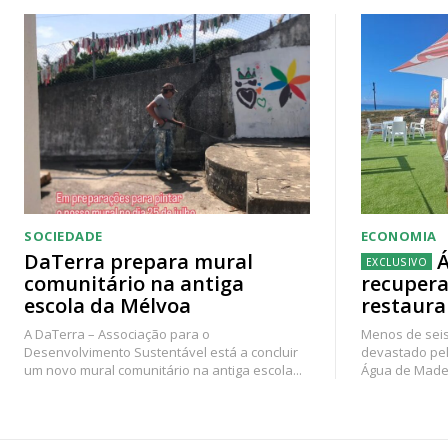
SOCIEDADE
ECONOMIA
DaTerra prepara mural
Á
comunitário na antiga
recupera
escola da Mélvoa
restaura
A DaTerra – Associação para o
Menos de seis
Desenvolvimento Sustentável está a concluir
devastado pel
um novo mural comunitário na antiga escola...
Água de Madei