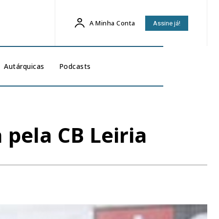
A Minha Conta
Assine já!
Autárquicas
Podcasts
 pela CB Leiria