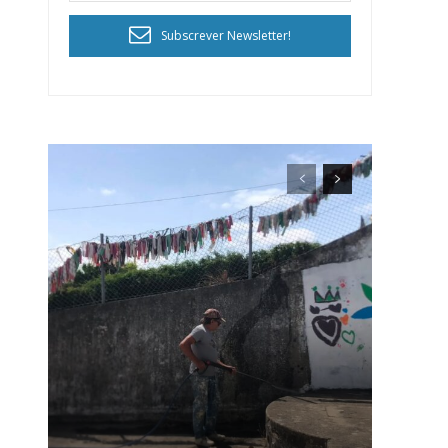
Subscrever Newsletter!
ra
público!