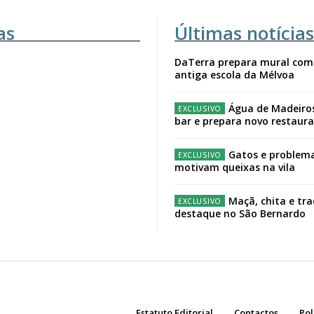
as
Últimas notícias
DaTerra prepara mural com
antiga escola da Mélvoa
Água de Madeiro
bar e prepara novo restaur
Gatos e problema
motivam queixas na vila
Maçã, chita e tr
destaque no São Bernardo
Estatuto Editorial
Contactos
Pol