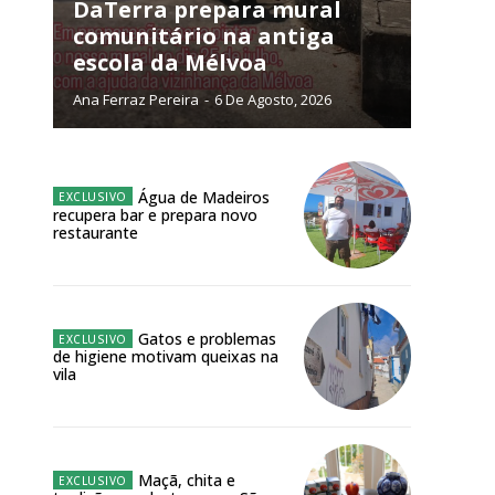
NATURA
DaTerra prepara mural
L ANUAL
comunitário na antiga
escola da Mélvoa
6
€
Ana Ferraz Pereira
-
6 De Agosto, 2026
meses
o online
Água de Madeiros
recupera bar e prepara novo
os Exclusivos para
restaurante
atura anual
Gatos e problemas
 o plano
de higiene motivam queixas na
vila
Maçã, chita e