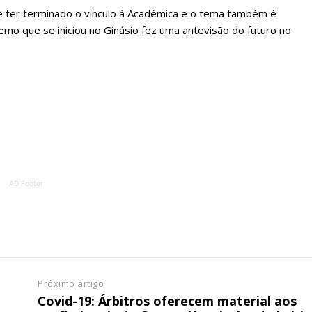
ATURA
ASSI
de ter terminado o vínculo à Académica e o tema também é
ESSA
DIGITA
o que se iniciou no Ginásio fez uma antevisão do futuro no
2
€
1
eses
12 
regue à Quinta-feira
Acesso ao conteúd
Acesso aos conteúd
 online
assinantes
os Exclusivos para
Ofertas para assin
AD Footer
tura anual
Escolha
 o plano
Próximo artigo
Covid-19: Árbitros oferecem material aos