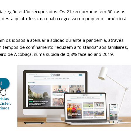
a região estão recuperados. Os 21 recuperados em 50 casos
 desta quinta-feira, na qual o regresso do pequeno comércio à
m os idosos a atenuar a solidão durante a pandemia, através
m tempos de confinamento reduzem a “distância” aos familiares,
eiro de Alcobaça, numa subida de 0,8% face ao ano 2019.
lanos de Assinatu
 assinante do Região de Cister e ajude-nos a manter este serviço 
Sendo assinante terá acesso a todos os conteúdos exclusivos e versões digitais.
Escolha o plano de assinatura desejado: