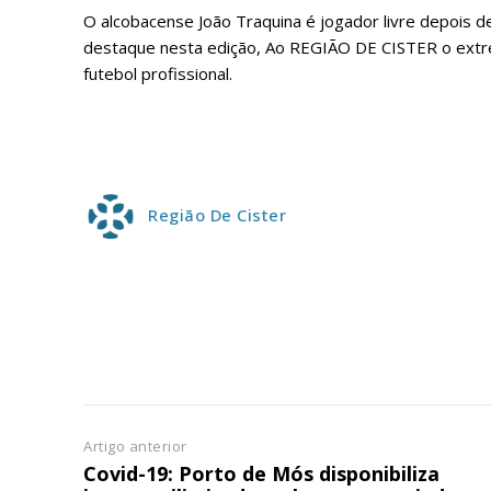
ASSIN
O alcobacense João Traquina é jogador livre depois 
IMPR
destaque nesta edição, Ao REGIÃO DE CISTER o extrem
3
futebol profissional.
12 m
Edição em papel ent
em sua casa
Região De Cister
Acesso ao conteúdo
Acesso aos conteúd
assinantes
Ofertas para assina
Escolha
Artigo anterior
Covid-19: Porto de Mós disponibiliza