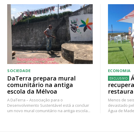
SOCIEDADE
ECONOMIA
DaTerra prepara mural
Á
comunitário na antiga
recupera
escola da Mélvoa
restaura
A DaTerra – Associação para o
Menos de seis
Desenvolvimento Sustentável está a concluir
devastado pel
um novo mural comunitário na antiga escola...
Água de Madei