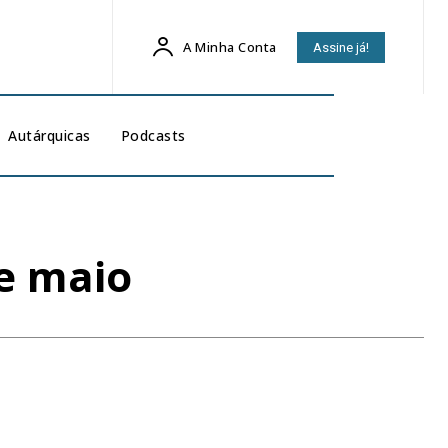
A Minha Conta
Assine já!
Autárquicas
Podcasts
e maio