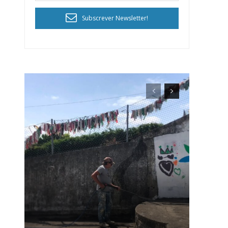
Subscrever Newsletter!
ra
público!