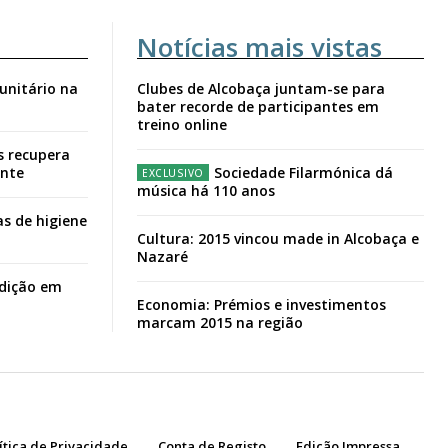
Notícias mais vistas
unitário na
Clubes de Alcobaça juntam-se para
bater recorde de participantes em
treino online
s recupera
ante
Sociedade Filarmónica dá
música há 110 anos
s de higiene
Cultura: 2015 vincou made in Alcobaça e
Nazaré
adição em
Economia: Prémios e investimentos
marcam 2015 na região
ítica de Privacidade
Conta de Registo
Edição Impressa