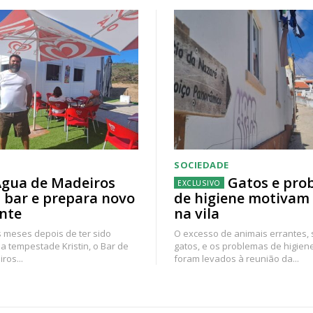
SOCIEDADE
gua de Madeiros
Gatos e pro
 bar e prepara novo
de higiene motivam
nte
na vila
 meses depois de ter sido
O excesso de animais errantes,
a tempestade Kristin, o Bar de
gatos, e os problemas de higien
ros...
foram levados à reunião da...