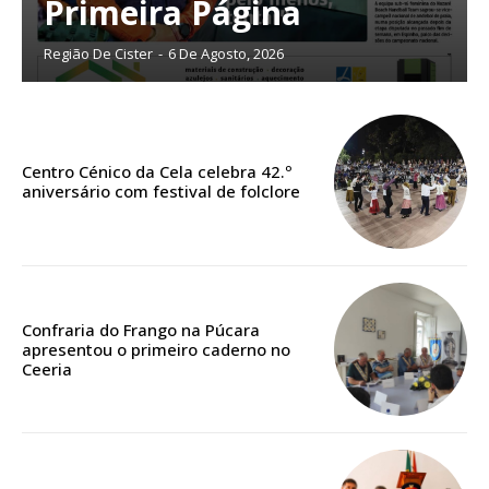
Primeira Página
Planos de Assinatura
Região De Cister
-
6 De Agosto, 2026
Faça-se assinante do Região de Cister e ajude-nos a manter este serviço
público!
Sendo assinante terá acesso a todos os conteúdos exclusivos e versões
digitais.
Centro Cénico da Cela celebra 42.º
Escolha o plano de assinatura desejado:
aniversário com festival de folclore
ASSINATURA
Confraria do Frango na Púcara
IMPRESSA
apresentou o primeiro caderno no
32
€
Ceeria
12 meses