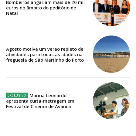
Bombeiros angariam mais de 20 mil
euros no âmbito do peditório de
Edição em papel entregue à Quinta-feira em sua
Natal
casa
Acesso ao conteúdo online
Acesso aos conteúdos Exclusivos para
assinantes
Agosto motiva um verão repleto de
Ofertas para assinatura anual
atividades para todas as idades na
freguesia de São Martinho do Porto
Escolha o plano
Marina Leonardo
ASSINATURA
apresenta curta-metragem em
DIGITAL ANUAL
Festival de Cinema de Avanca
16
€
12 meses