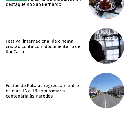
destaque no São Bernardo
Edição em papel entregue à Quinta-feira em sua
casa
Acesso ao conteúdo online
Acesso aos conteúdos Exclusivos para
Festival internacional de cinema
assinantes
cristão conta com documentário de
Rui Caria
Ofertas para assinatura anual
Escolha o plano
Festas de Pataias regressam entre
os dias 13 e 16 com romaria
centenária às Paredes
ASSINATURA
DIGITAL ANUAL
16
€