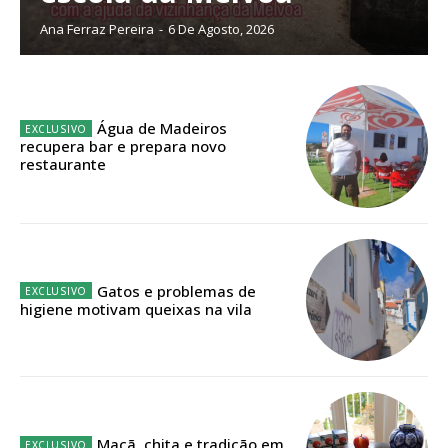
Planos de Assinatura
Ana Ferraz Pereira
-
6 De Agosto, 2026
Faça-se assinante do Região de Cister e ajude-nos a manter este serviço
público!
Água de Madeiros
recupera bar e prepara novo
Sendo assinante terá acesso a todos os conteúdos exclusivos e versões
restaurante
digitais.
Escolha o plano de assinatura desejado:
Gatos e problemas de
ASSINATURA
higiene motivam queixas na vila
IMPRESSA
32
€
12 meses
Maçã, chita e tradição em