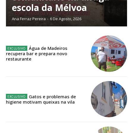
escola da Mélvoa
Ana Ferraz Pereira
-
6 De Agosto, 2026
ASSINATURA
IMPRESSA
32
€
Água de Madeiros
recupera bar e prepara novo
restaurante
12 meses
Edição em papel entregue à Quinta-feira em sua
casa
Gatos e problemas de
higiene motivam queixas na vila
Acesso ao conteúdo online
Acesso aos conteúdos Exclusivos para
assinantes
Ofertas para assinatura anual