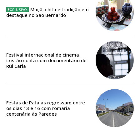
Escolha o plano
Maçã, chita e tradição em
destaque no São Bernardo
ASSINATURA
DIGITAL ANUAL
Festival internacional de cinema
16
€
cristão conta com documentário de
Rui Caria
12 meses
Festas de Pataias regressam entre
Acesso ao conteúdo online
os dias 13 e 16 com romaria
centenária às Paredes
Acesso aos conteúdos Exclusivos para
assinantes
Ofertas para assinatura anual