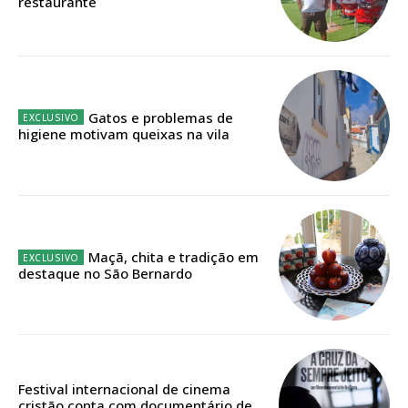
ASSINATURA
restaurante
IMPRESSA
32
€
12 meses
Gatos e problemas de
higiene motivam queixas na vila
Edição em papel entregue à Quinta-feira em sua
casa
Acesso ao conteúdo online
Acesso aos conteúdos Exclusivos para
Maçã, chita e tradição em
assinantes
destaque no São Bernardo
Ofertas para assinatura anual
Escolha o plano
Festival internacional de cinema
cristão conta com documentário de