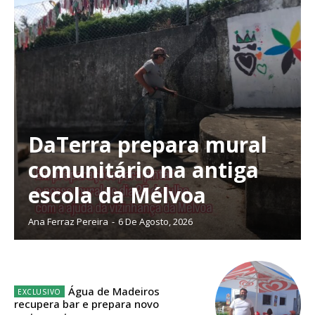
Planos de Assinatura
DaTerra prepara mural
comunitário na antiga
Faça-se assinante do Região de Cister e ajude-nos a manter este serviço
público!
escola da Mélvoa
Sendo assinante terá acesso a todos os conteúdos exclusivos e versões
digitais.
Ana Ferraz Pereira
-
6 De Agosto, 2026
Escolha o plano de assinatura desejado:
Água de Madeiros
recupera bar e prepara novo