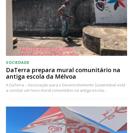
SOCIEDADE
DaTerra prepara mural comunitário na
antiga escola da Mélvoa
A DaTerra – Associação para o Desenvolvimento Sustentável está
a concluir um novo mural comunitário na antiga escola...