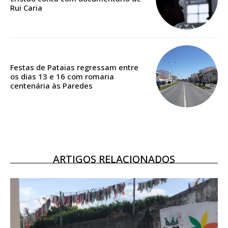
Rui Caria
ASSINATURA
DIGITAL ANUAL
16
€
Festas de Pataias regressam entre
os dias 13 e 16 com romaria
12 meses
centenária às Paredes
Acesso ao conteúdo online
Acesso aos conteúdos Exclusivos para
assinantes
ARTIGOS RELACIONADOS
Ofertas para assinatura anual
Escolha o plano