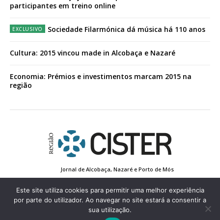
participantes em treino online
Sociedade Filarmónica dá música há 110 anos
Cultura: 2015 vincou made in Alcobaça e Nazaré
Economia: Prémios e investimentos marcam 2015 na
região
Jornal de Alcobaça, Nazaré e Porto de Mós
Estatuto Editorial
Contactos
Política de Privacidade
Conta de Registo
Edição Impressa
Este site utiliza cookies para permitir uma melhor experiência
por parte do utilizador. Ao navegar no site estará a consentir a
sua utilização.
© 2022 Região de Cister - Todos os direitos reservados.