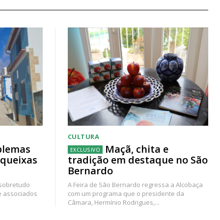
CULTURA
blemas
Maçã, chita e
 queixas
tradição em destaque no São
Bernardo
 sobretudo
A Feira de São Bernardo regressa a Alcobaça
e associados
com um programa que o presidente da
Câmara, Hermínio Rodrigues,...