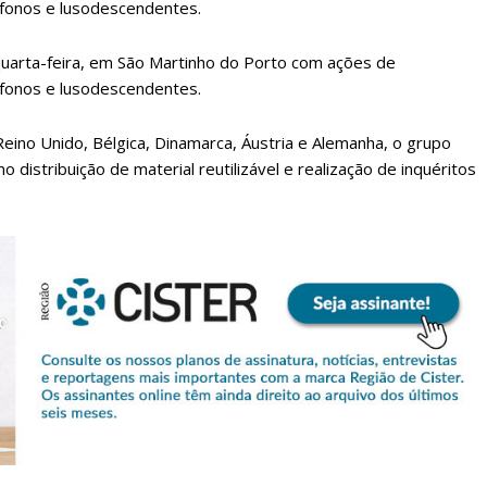
sófonos e lusodescendentes.
 quarta-feira, em São Martinho do Porto com ações de
sófonos e lusodescendentes.
eino Unido, Bélgica, Dinamarca, Áustria e Alemanha, o grupo
 distribuição de material reutilizável e realização de inquéritos
lanos de Assinatu
 assinante do Região de Cister e ajude-nos a manter este serviço 
Sendo assinante terá acesso a todos os conteúdos exclusivos e versões digitais.
Escolha o plano de assinatura desejado: