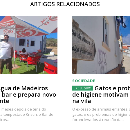
ARTIGOS RELACIONADOS
SOCIEDADE
gua de Madeiros
Gatos e pro
 bar e prepara novo
de higiene motivam
nte
na vila
 meses depois de ter sido
O excesso de animais errantes,
a tempestade Kristin, o Bar de
gatos, e os problemas de higien
ros...
foram levados à reunião da...