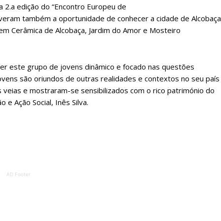
a 2.a edição do “Encontro Europeu de
ATURA
ASSI
iveram também a oportunidade de conhecer a cidade de Alcobaça
ESSA
DIGITA
em Cerâmica de Alcobaça, Jardim do Amor e Mosteiro
2
€
1
ber este grupo de jovens dinâmico e focado nas questões
eses
12 
jovens são oriundos de outras realidades e contextos no seu país
 veias e mostraram-se sensibilizados com o rico património do
regue à Quinta-feira
Acesso ao conteúd
 e Ação Social, Inês Silva.
Acesso aos conteúd
 online
assinantes
os Exclusivos para
Ofertas para assin
tura anual
Escolha
AD Footer
 o plano