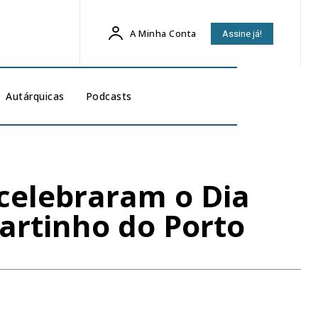
A Minha Conta
Assine já!
Autárquicas
Podcasts
celebraram o Dia
artinho do Porto