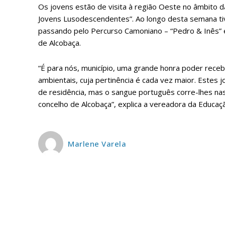
Os jovens estão de visita à região Oeste no âmbito d
ASSIN
Jovens Lusodescendentes”. Ao longo desta semana t
IMPR
passando pelo Percurso Camoniano – “Pedro & Inês” 
3
de Alcobaça.
“É para nós, município, uma grande honra poder rece
12 m
ambientais, cuja pertinência é cada vez maior. Estes 
de residência, mas o sangue português corre-lhes nas
Edição em papel ent
concelho de Alcobaça”, explica a vereadora da Educação
em sua casa
Acesso ao conteúdo
Acesso aos conteúd
Marlene Varela
assinantes
Ofertas para assina
Escolha