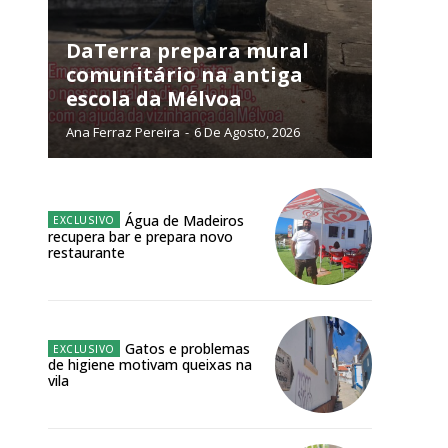
NATURA
L ANUAL
DaTerra prepara mural
comunitário na antiga
6
€
escola da Mélvoa
Ana Ferraz Pereira
-
6 De Agosto, 2026
meses
o online
Água de Madeiros
os Exclusivos para
recupera bar e prepara novo
restaurante
atura anual
 o plano
Gatos e problemas
de higiene motivam queixas na
vila