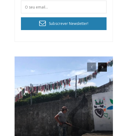
Subscrever Newsletter!
ra
público!