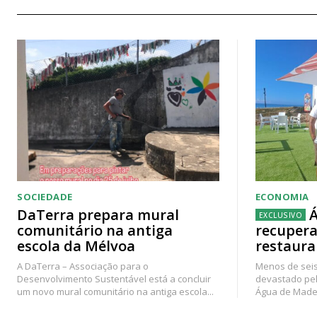
SOCIEDADE
ECONOMIA
DaTerra prepara mural
Á
comunitário na antiga
recupera
escola da Mélvoa
restaura
A DaTerra – Associação para o
Menos de seis
Desenvolvimento Sustentável está a concluir
devastado pel
um novo mural comunitário na antiga escola...
Água de Madei