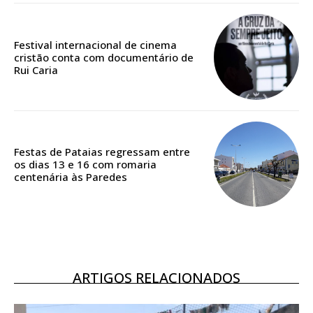
Edição em papel entregue à Quinta-feira em sua
casa
Festival internacional de cinema
Acesso ao conteúdo online
cristão conta com documentário de
Acesso aos conteúdos Exclusivos para
Rui Caria
assinantes
Ofertas para assinatura anual
Escolha o plano
Festas de Pataias regressam entre
os dias 13 e 16 com romaria
centenária às Paredes
ASSINATURA
DIGITAL ANUAL
16
€
ARTIGOS RELACIONADOS
12 meses