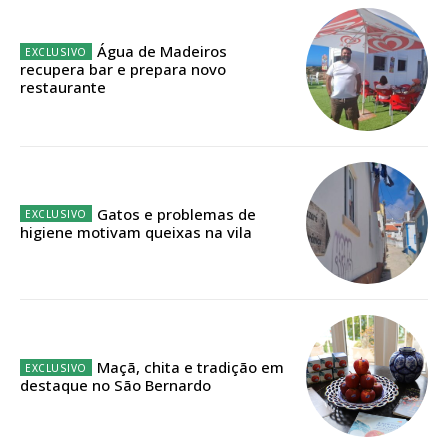
Planos de Assinatura
Água de Madeiros
Faça-se assinante do Região de Cister e ajude-nos a manter este serviço
recupera bar e prepara novo
público!
restaurante
Sendo assinante terá acesso a todos os conteúdos exclusivos e versões
digitais.
Escolha o plano de assinatura desejado:
Gatos e problemas de
higiene motivam queixas na vila
ASSINATURA
IMPRESSA
32
€
Maçã, chita e tradição em
12 meses
destaque no São Bernardo