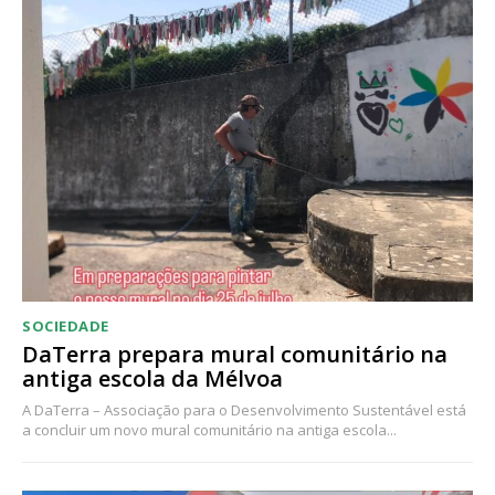
Acesso ao conteúdo online
Acesso aos conteúdos Exclusivos para
assinantes
Ofertas para assinatura anual
Escolha o plano
SOCIEDADE
DaTerra prepara mural comunitário na
antiga escola da Mélvoa
A DaTerra – Associação para o Desenvolvimento Sustentável está
a concluir um novo mural comunitário na antiga escola...