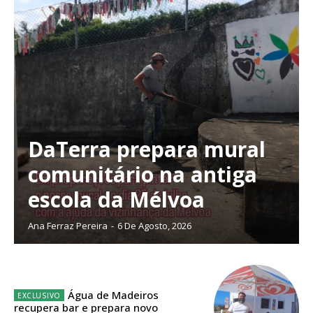
DaTerra prepara mural
comunitário na antiga
escola da Mélvoa
Ana Ferraz Pereira
-
6 De Agosto, 2026
Planos de Assinatura
Água de Madeiros
recupera bar e prepara novo