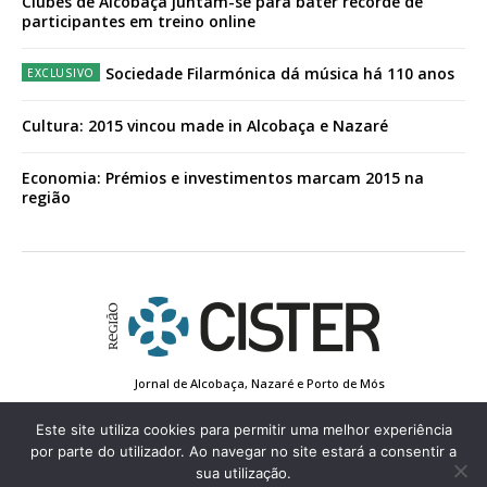
Clubes de Alcobaça juntam-se para bater recorde de
participantes em treino online
Sociedade Filarmónica dá música há 110 anos
Cultura: 2015 vincou made in Alcobaça e Nazaré
Economia: Prémios e investimentos marcam 2015 na
região
Jornal de Alcobaça, Nazaré e Porto de Mós
Estatuto Editorial
Contactos
Política de Privacidade
Conta de Registo
Edição Impressa
Este site utiliza cookies para permitir uma melhor experiência
por parte do utilizador. Ao navegar no site estará a consentir a
sua utilização.
© 2022 Região de Cister - Todos os direitos reservados.