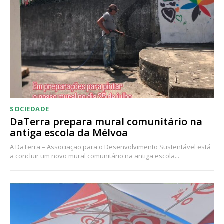
Acesso ao conteúdo online
Acesso aos conteúdos Exclusivos para
assinantes
Ofertas para assinatura anual
Escolha o plano
SOCIEDADE
DaTerra prepara mural comunitário na
antiga escola da Mélvoa
A DaTerra – Associação para o Desenvolvimento Sustentável está
a concluir um novo mural comunitário na antiga escola...