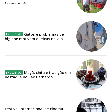
restaurante
Faça-se assinante do Região de Cister e ajude-nos a manter este serviço
público!
Sendo assinante terá acesso a todos os conteúdos exclusivos e versões
digitais.
Escolha o plano de assinatura desejado:
Gatos e problemas de
higiene motivam queixas na vila
ASSINATURA
IMPRESSA
32
€
Maçã, chita e tradição em
destaque no São Bernardo
12 meses
Edição em papel entregue à Quinta-feira em sua
Festival internacional de cinema
casa