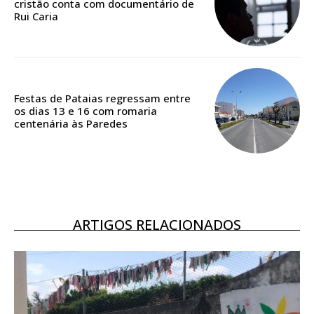
cristão conta com documentário de
Rui Caria
Acesso ao conteúdo online
Acesso aos conteúdos Exclusivos para
assinantes
Ofertas para assinatura anual
Festas de Pataias regressam entre
os dias 13 e 16 com romaria
Escolha o plano
centenária às Paredes
ASSINATURA
DIGITAL ANUAL
ARTIGOS RELACIONADOS
16
€
12 meses