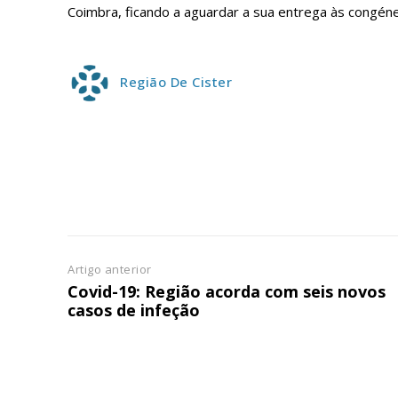
Coimbra, ficando a aguardar a sua entrega às congéne
ASSIN
IMPR
3
Região De Cister
12 m
Edição em papel ent
em sua casa
Acesso ao conteúdo
Acesso aos conteúd
assinantes
Artigo anterior
Ofertas para assina
Covid-19: Região acorda com seis novos
casos de infeção
Escolha