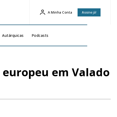
A Minha Conta
Assine já!
Autárquicas
Podcasts
 europeu em Valado