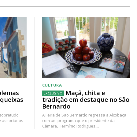
CULTURA
blemas
Maçã, chita e
 queixas
tradição em destaque no São
Bernardo
 sobretudo
A Feira de São Bernardo regressa a Alcobaça
e associados
com um programa que o presidente da
Câmara, Hermínio Rodrigues,...