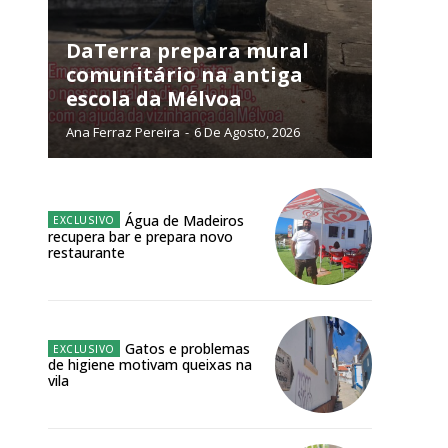
NATURA
L ANUAL
DaTerra prepara mural
comunitário na antiga
6
€
escola da Mélvoa
Ana Ferraz Pereira
-
6 De Agosto, 2026
meses
o online
Água de Madeiros
os Exclusivos para
recupera bar e prepara novo
restaurante
atura anual
 o plano
Gatos e problemas
de higiene motivam queixas na
vila