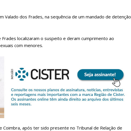
, em Valado dos Frades, na sequência de um mandado de detenção
de Frades localizaram o suspeito e deram cumprimento ao
sexuais com menores.
lanos de Assinatu
 assinante do Região de Cister e ajude-nos a manter este serviço 
Sendo assinante terá acesso a todos os conteúdos exclusivos e versões digitais.
Escolha o plano de assinatura desejado:
e Coimbra, após ter sido presente no Tribunal de Relação de