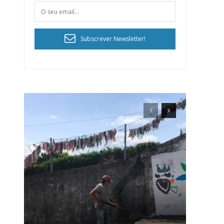
Subscrever Newsletter!
ra
público!