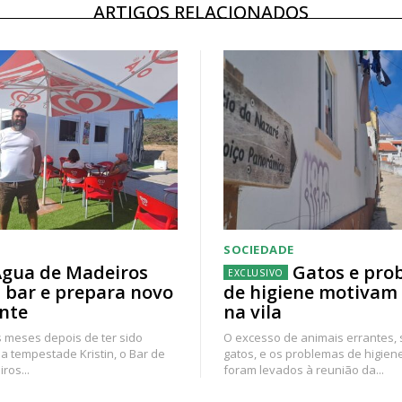
ARTIGOS RELACIONADOS
SOCIEDADE
gua de Madeiros
Gatos e pro
 bar e prepara novo
de higiene motivam
nte
na vila
 meses depois de ter sido
O excesso de animais errantes,
a tempestade Kristin, o Bar de
gatos, e os problemas de higien
ros...
foram levados à reunião da...