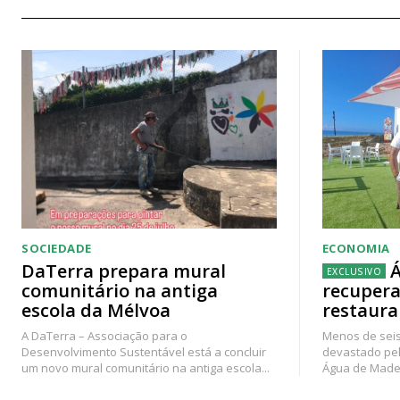
SOCIEDADE
ECONOMIA
DaTerra prepara mural
Á
comunitário na antiga
recupera
escola da Mélvoa
restaura
A DaTerra – Associação para o
Menos de seis
Desenvolvimento Sustentável está a concluir
devastado pel
um novo mural comunitário na antiga escola...
Água de Madei