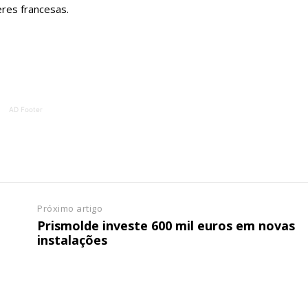
res francesas.
ATURA
ASSI
ESSA
DIGITA
2
€
1
eses
12 
AD Footer
regue à Quinta-feira
Acesso ao conteúd
Acesso aos conteúd
 online
assinantes
os Exclusivos para
Ofertas para assin
Próximo artigo
tura anual
Prismolde investe 600 mil euros em novas
Escolha
instalações
 o plano