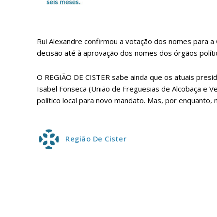
ASSIN
IMPR
3
Rui Alexandre confirmou a votação dos nomes para a
decisão até à aprovação dos nomes dos órgãos políti
12 m
O REGIÃO DE CISTER sabe ainda que os atuais preside
Isabel Fonseca (União de Freguesias de Alcobaça e Ve
Edição em papel ent
político local para novo mandato. Mas, por enquanto,
em sua casa
Acesso ao conteúdo
Acesso aos conteúd
Região De Cister
assinantes
Ofertas para assina
Escolha