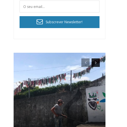
Subscrever Newsletter!
ra
público!