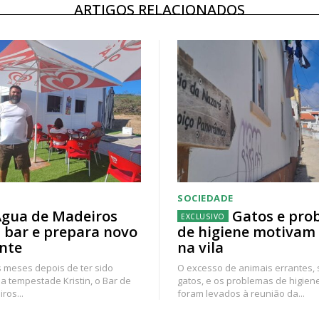
ARTIGOS RELACIONADOS
SOCIEDADE
gua de Madeiros
Gatos e pro
 bar e prepara novo
de higiene motivam
nte
na vila
 meses depois de ter sido
O excesso de animais errantes,
a tempestade Kristin, o Bar de
gatos, e os problemas de higien
ros...
foram levados à reunião da...