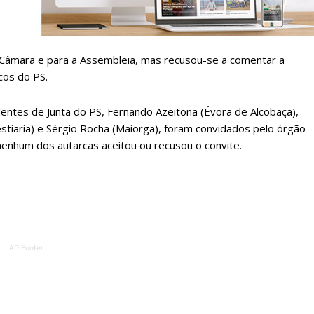
ATURA
ASSI
ESSA
DIGITA
2
€
1
 Câmara e para a Assembleia, mas recusou-se a comentar a
cos do PS.
eses
12 
ntes de Junta do PS, Fernando Azeitona (Évora de Alcobaça),
stiaria) e Sérgio Rocha (Maiorga), foram convidados pelo órgão
regue à Quinta-feira
Acesso ao conteúd
 nenhum dos autarcas aceitou ou recusou o convite.
Acesso aos conteúd
 online
assinantes
os Exclusivos para
Ofertas para assin
tura anual
Escolha
AD Footer
 o plano