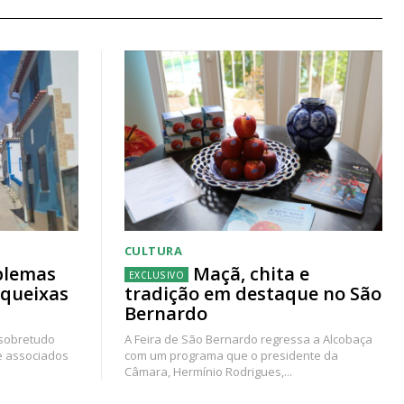
CULTURA
blemas
Maçã, chita e
 queixas
tradição em destaque no São
Bernardo
 sobretudo
A Feira de São Bernardo regressa a Alcobaça
e associados
com um programa que o presidente da
Câmara, Hermínio Rodrigues,...