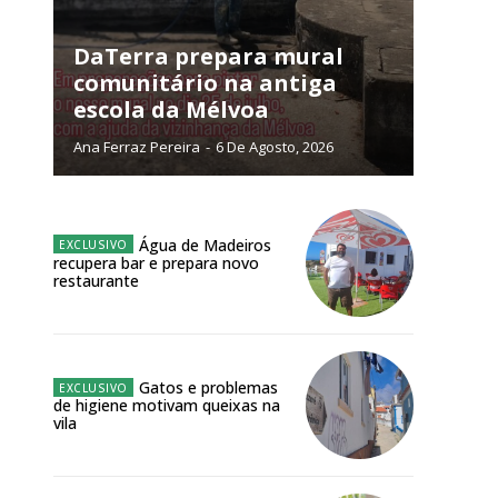
NATURA
L ANUAL
DaTerra prepara mural
comunitário na antiga
6
€
escola da Mélvoa
Ana Ferraz Pereira
-
6 De Agosto, 2026
meses
o online
Água de Madeiros
os Exclusivos para
recupera bar e prepara novo
restaurante
atura anual
 o plano
Gatos e problemas
de higiene motivam queixas na
vila