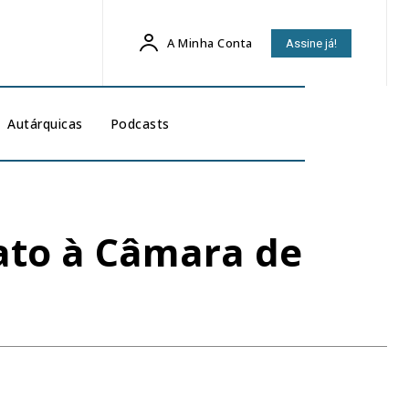
A Minha Conta
Assine já!
Autárquicas
Podcasts
ato à Câmara de