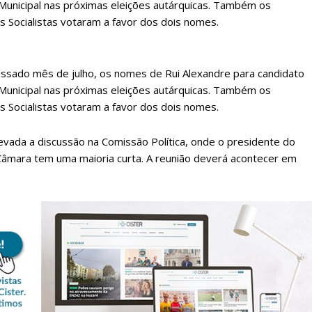
Municipal nas próximas eleições autárquicas. Também os
s Socialistas votaram a favor dos dois nomes.
ssado mês de julho, os nomes de Rui Alexandre para candidato
Municipal nas próximas eleições autárquicas. Também os
s Socialistas votaram a favor dos dois nomes.
levada a discussão na Comissão Política, onde o presidente do
 Câmara tem uma maioria curta. A reunião deverá acontecer em
lanos de Assinatu
 assinante do Região de Cister e ajude-nos a manter este serviço 
Sendo assinante terá acesso a todos os conteúdos exclusivos e versões digitais.
Escolha o plano de assinatura desejado: