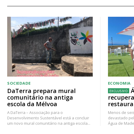
SOCIEDADE
ECONOMIA
DaTerra prepara mural
Á
comunitário na antiga
recupera
escola da Mélvoa
restaura
A DaTerra – Associação para o
Menos de seis
Desenvolvimento Sustentável está a concluir
devastado pel
um novo mural comunitário na antiga escola...
Água de Madei