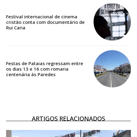
Edição em papel entregue à Quinta-feira em sua
casa
Festival internacional de cinema
Acesso ao conteúdo online
cristão conta com documentário de
Acesso aos conteúdos Exclusivos para
Rui Caria
assinantes
Ofertas para assinatura anual
Escolha o plano
Festas de Pataias regressam entre
os dias 13 e 16 com romaria
centenária às Paredes
ASSINATURA
DIGITAL ANUAL
16
€
ARTIGOS RELACIONADOS
12 meses