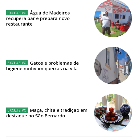
Água de Madeiros
Faça-se assinante do Região de Cister e ajude-nos a manter este serviço
recupera bar e prepara novo
público!
restaurante
Sendo assinante terá acesso a todos os conteúdos exclusivos e versões
digitais.
Escolha o plano de assinatura desejado:
Gatos e problemas de
higiene motivam queixas na vila
ASSINATURA
IMPRESSA
32
€
Maçã, chita e tradição em
12 meses
destaque no São Bernardo