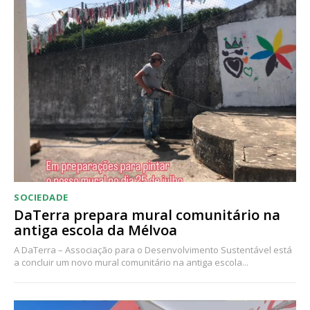
Acesso ao conteúdo online
Acesso aos conteúdos Exclusivos para
assinantes
Ofertas para assinatura anual
Escolha o plano
SOCIEDADE
DaTerra prepara mural comunitário na
antiga escola da Mélvoa
A DaTerra – Associação para o Desenvolvimento Sustentável está
a concluir um novo mural comunitário na antiga escola...