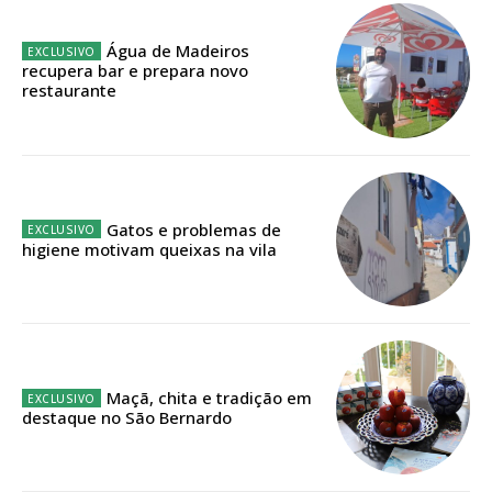
Água de Madeiros
Faça-se assinante do Região de Cister e ajude-nos a manter este serviço
recupera bar e prepara novo
público!
restaurante
Sendo assinante terá acesso a todos os conteúdos exclusivos e versões
digitais.
Escolha o plano de assinatura desejado:
Gatos e problemas de
higiene motivam queixas na vila
ASSINATURA
IMPRESSA
32
€
Maçã, chita e tradição em
12 meses
destaque no São Bernardo