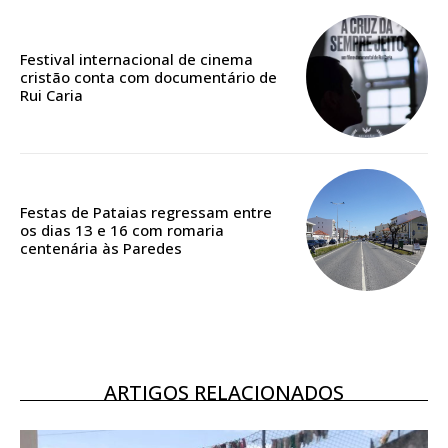
Edição em papel entregue à Quinta-feira em sua
casa
Festival internacional de cinema
Acesso ao conteúdo online
cristão conta com documentário de
Acesso aos conteúdos Exclusivos para
Rui Caria
assinantes
Ofertas para assinatura anual
Escolha o plano
Festas de Pataias regressam entre
os dias 13 e 16 com romaria
centenária às Paredes
ASSINATURA
DIGITAL ANUAL
16
€
ARTIGOS RELACIONADOS
12 meses