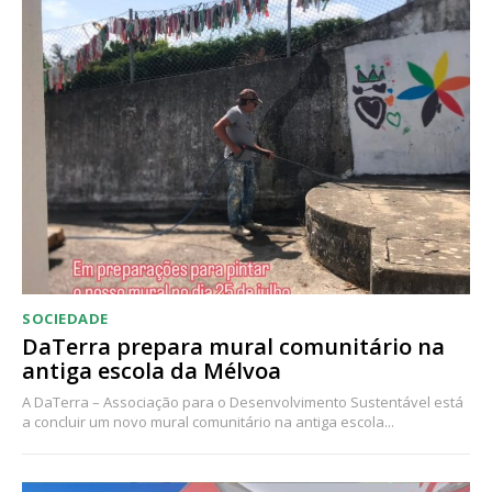
Acesso ao conteúdo online
Acesso aos conteúdos Exclusivos para
assinantes
Ofertas para assinatura anual
Escolha o plano
SOCIEDADE
DaTerra prepara mural comunitário na
antiga escola da Mélvoa
A DaTerra – Associação para o Desenvolvimento Sustentável está
a concluir um novo mural comunitário na antiga escola...