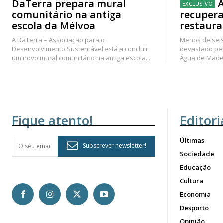
DaTerra prepara mural
Á
comunitário na antiga
recupera
escola da Mélvoa
restaura
A DaTerra – Associação para o
Menos de seis
Desenvolvimento Sustentável está a concluir
devastado pel
um novo mural comunitário na antiga escola...
Água de Madei
Fique atento!
Editori
Últimas
Subscrever newsletter!
Sociedade
Educação
Cultura
Economia
Desporto
Opinião