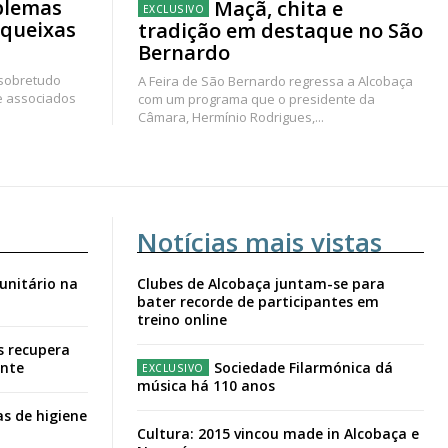
blemas
Maçã, chita e
 queixas
tradição em destaque no São
Bernardo
 sobretudo
A Feira de São Bernardo regressa a Alcobaça
e associados
com um programa que o presidente da
Câmara, Hermínio Rodrigues,...
Notícias mais vistas
unitário na
Clubes de Alcobaça juntam-se para
bater recorde de participantes em
treino online
s recupera
ante
Sociedade Filarmónica dá
música há 110 anos
s de higiene
Cultura: 2015 vincou made in Alcobaça e