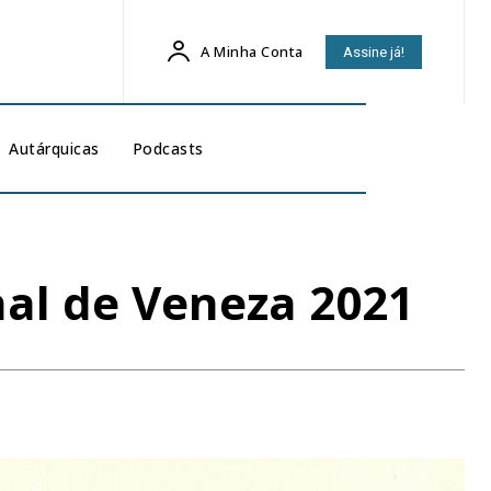
A Minha Conta
Assine já!
Autárquicas
Podcasts
nal de Veneza 2021