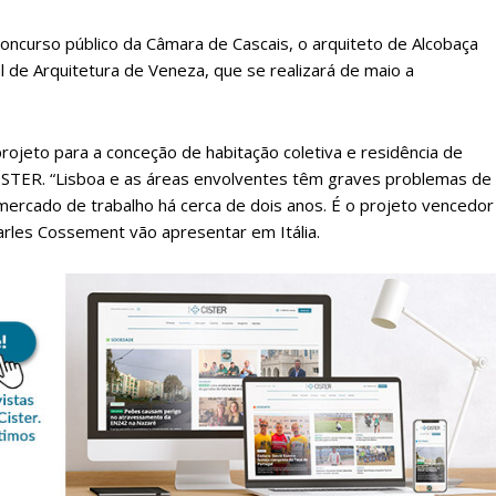
oncurso público da Câmara de Cascais, o arquiteto de Alcobaça
al de Arquitetura de Veneza, que se realizará de maio a
ojeto para a conceção de habitação coletiva e residência de
ISTER. “Lisboa e as áreas envolventes têm graves problemas de
 mercado de trabalho há cerca de dois anos. É o projeto vencedor
arles Cossement vão apresentar em Itália.
lanos de Assinatu
 assinante do Região de Cister e ajude-nos a manter este serviço 
Sendo assinante terá acesso a todos os conteúdos exclusivos e versões digitais.