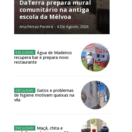
DaTerra prepara mural
comunitário na antiga
escola da Mélvoa
Ana Ferraz Pereira
-
6 De Agosto, 2026
NATURA
L ANUAL
6
€
Água de Madeiros
recupera bar e prepara novo
restaurante
meses
o online
os Exclusivos para
Gatos e problemas
de higiene motivam queixas na
vila
atura anual
 o plano
Maçã, chita e