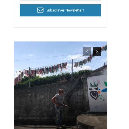
Subscrever Newsletter!
ra
público!