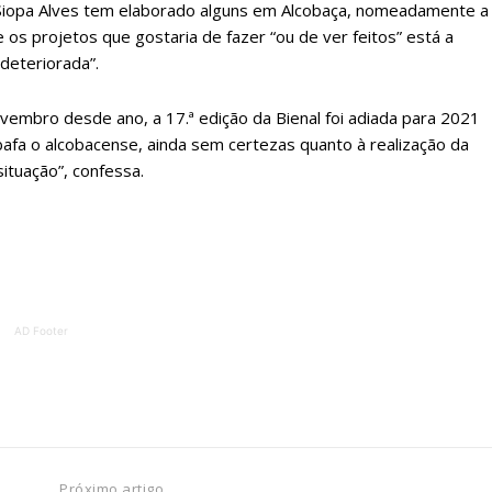
 Siopa Alves tem elaborado alguns em Alcobaça, nomeadamente a
 o plano
os projetos que gostaria de fazer “ou de ver feitos” está a
 deteriorada”.
ovembro desde ano, a 17.ª edição da Bienal foi adiada para 2021
afa o alcobacense, ainda sem certezas quanto à realização da
tuação”, confessa.
AD Footer
Próximo artigo