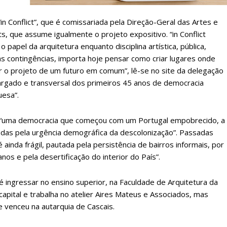
Escolha o plano de assinatura desejado:
n Conflict”, que é comissariada pela Direção-Geral das Artes e
s, que assume igualmente o projeto expositivo. “in Conflict
papel da arquitetura enquanto disciplina artística, pública,
ATURA
ASSI
 as contingências, importa hoje pensar como criar lugares onde
ESSA
DIGITA
r o projeto de um futuro em comum”, lê-se no site da delegação
2
€
1
argado e transversal dos primeiros 45 anos de democracia
uesa”.
eses
12 
a “uma democracia que começou com um Portugal empobrecido, a
adas pela urgência demográfica da descolonização”. Passadas
regue à Quinta-feira
Acesso ao conteúd
ainda frágil, pautada pela persistência de bairros informais, por
Acesso aos conteúd
s e pela desertificação do interior do País”.
 online
assinantes
os Exclusivos para
Ofertas para assin
 ingressar no ensino superior, na Faculdade de Arquitetura da
apital e trabalha no atelier Aires Mateus e Associados, mas
tura anual
venceu na autarquia de Cascais.
Escolha