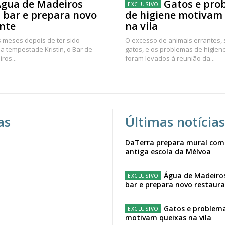
gua de Madeiros
Gatos e pro
 bar e prepara novo
de higiene motivam
nte
na vila
 meses depois de ter sido
O excesso de animais errantes,
a tempestade Kristin, o Bar de
gatos, e os problemas de higien
ros...
foram levados à reunião da...
as
Últimas notícias
DaTerra prepara mural com
antiga escola da Mélvoa
Água de Madeiro
bar e prepara novo restaur
Gatos e problema
motivam queixas na vila