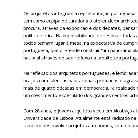
Os arquitetos integram a representação portuguesa “i
tem como equipa de curadoria o atelier depA architect
procura, através da exposição e dos debates, pensar o 
ASSIN
política e ética. Na impossibilidade de resolver todas
IMPR
todos tenham lugar à mesa, na expectativa de cumpri
3
portuguesa, que pretende construir “um panorama al
nacional através do seu reflexo na arquitetura portug
12 m
Na reflexão dos arquitetos portugueses, é lembrad
braços com falências habitacionais profundas e agrav
Edição em papel ent
mais de quatro décadas em democracia, “a realidade é 
em sua casa
um crescimento especulado dos grandes centros urbano
Acesso ao conteúdo
Acesso aos conteúd
Com 28 anos, o jovem arquiteto viveu em Alcobaça até
assinantes
Universidade de Lisboa. Atualmente está radicado na c
Ofertas para assina
também desenvolve projetos autónomos, como o que 