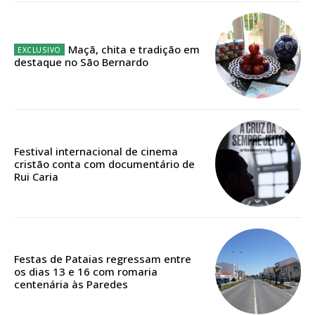
Escolha o plano
Maçã, chita e tradição em
destaque no São Bernardo
ASSINATURA
DIGITAL ANUAL
16
€
Festival internacional de cinema
cristão conta com documentário de
Rui Caria
12 meses
Acesso ao conteúdo online
Festas de Pataias regressam entre
os dias 13 e 16 com romaria
Acesso aos conteúdos Exclusivos para
centenária às Paredes
assinantes
Ofertas para assinatura anual