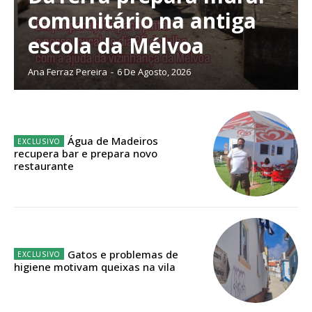
Escolha o plano de assinatura desejado:
comunitário na antiga
escola da Mélvoa
Ana Ferraz Pereira
-
6 De Agosto, 2026
ASSINATURA
IMPRESSA
32
€
Água de Madeiros
recupera bar e prepara novo
12 meses
restaurante
Edição em papel entregue à Quinta-feira em sua
casa
Gatos e problemas de
Acesso ao conteúdo online
higiene motivam queixas na vila
Acesso aos conteúdos Exclusivos para
assinantes
Ofertas para assinatura anual