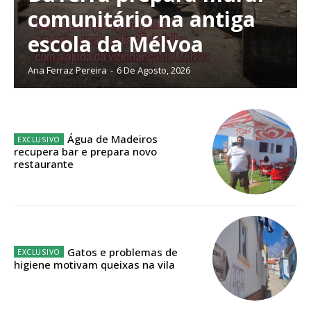
comunitário na antiga
escola da Mélvoa
Planos de Assinatura
Ana Ferraz Pereira
-
6 De Agosto, 2026
Faça-se assinante do Região de Cister e ajude-nos a manter este serviço
público!
Sendo assinante terá acesso a todos os conteúdos exclusivos e versões
Água de Madeiros
digitais.
recupera bar e prepara novo
Escolha o plano de assinatura desejado:
restaurante
ASSINATURA
IMPRESSA
Gatos e problemas de
higiene motivam queixas na vila
32
€