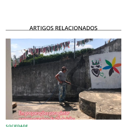
16
€
12 meses
ARTIGOS RELACIONADOS
Acesso ao conteúdo online
Acesso aos conteúdos Exclusivos para
assinantes
Ofertas para assinatura anual
Escolha o plano
SOCIEDADE