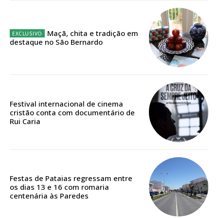
12 meses
Maçã, chita e tradição em
destaque no São Bernardo
Edição em papel entregue à Quinta-feira em sua
casa
Acesso ao conteúdo online
Acesso aos conteúdos Exclusivos para
assinantes
Festival internacional de cinema
Ofertas para assinatura anual
cristão conta com documentário de
Rui Caria
Escolha o plano
Festas de Pataias regressam entre
ASSINATURA
os dias 13 e 16 com romaria
centenária às Paredes
DIGITAL ANUAL