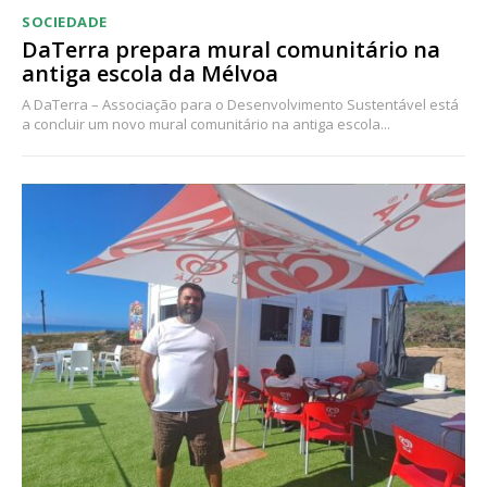
SOCIEDADE
DaTerra prepara mural comunitário na
antiga escola da Mélvoa
A DaTerra – Associação para o Desenvolvimento Sustentável está
a concluir um novo mural comunitário na antiga escola...