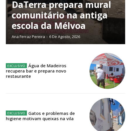
DaTerra prepara mural
comunitário na antiga
Planos de Assinatura
escola da Mélvoa
Ana Ferraz Pereira
-
6 De Agosto, 2026
Faça-se assinante do Região de Cister e ajude-nos a manter este serviço
público!
Sendo assinante terá acesso a todos os conteúdos exclusivos e versões
digitais.
Água de Madeiros
Escolha o plano de assinatura desejado:
recupera bar e prepara novo
restaurante
ASSINATURA
IMPRESSA
Gatos e problemas de
32
€
higiene motivam queixas na vila