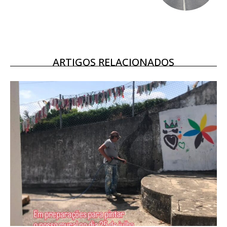
16
€
12 meses
ARTIGOS RELACIONADOS
Acesso ao conteúdo online
Acesso aos conteúdos Exclusivos para
assinantes
Ofertas para assinatura anual
Escolha o plano