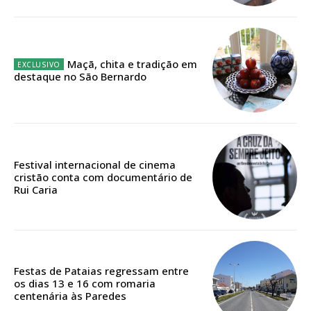
12 meses
Maçã, chita e tradição em
Edição em papel entregue à Quinta-feira em sua
destaque no São Bernardo
casa
Acesso ao conteúdo online
Acesso aos conteúdos Exclusivos para
assinantes
Ofertas para assinatura anual
Festival internacional de cinema
cristão conta com documentário de
Rui Caria
Escolha o plano
Festas de Pataias regressam entre
ASSINATURA
os dias 13 e 16 com romaria
DIGITAL ANUAL
centenária às Paredes