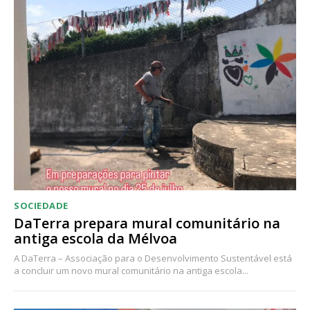
Acesso ao conteúdo online
Acesso aos conteúdos Exclusivos para
assinantes
Ofertas para assinatura anual
Escolha o plano
SOCIEDADE
DaTerra prepara mural comunitário na
antiga escola da Mélvoa
A DaTerra – Associação para o Desenvolvimento Sustentável está
a concluir um novo mural comunitário na antiga escola...