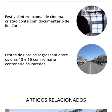
Edição em papel entregue à Quinta-feira em sua
casa
Festival internacional de cinema
Acesso ao conteúdo online
cristão conta com documentário de
Acesso aos conteúdos Exclusivos para
Rui Caria
assinantes
Ofertas para assinatura anual
Escolha o plano
Festas de Pataias regressam entre
os dias 13 e 16 com romaria
centenária às Paredes
ASSINATURA
DIGITAL ANUAL
16
€
ARTIGOS RELACIONADOS
12 meses