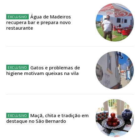
Planos de Assinatura
Água de Madeiros
Faça-se assinante do Região de Cister e ajude-nos a manter este serviço
recupera bar e prepara novo
público!
restaurante
Sendo assinante terá acesso a todos os conteúdos exclusivos e versões
digitais.
Escolha o plano de assinatura desejado:
Gatos e problemas de
higiene motivam queixas na vila
ASSINATURA
IMPRESSA
32
€
Maçã, chita e tradição em
12 meses
destaque no São Bernardo