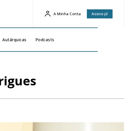
A Minha Conta
Assine já!
Autárquicas
Podcasts
rigues