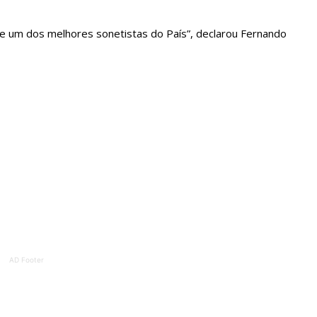
ATURA
ASSI
ESSA
DIGITA
 de um dos melhores sonetistas do País”, declarou Fernando
2
€
1
eses
12 
regue à Quinta-feira
Acesso ao conteúd
Acesso aos conteúd
 online
assinantes
os Exclusivos para
Ofertas para assin
tura anual
Escolha
 o plano
AD Footer