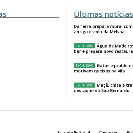
as
Últimas notícias
DaTerra prepara mural com
antiga escola da Mélvoa
Água de Madeiro
bar e prepara novo restaur
Gatos e problema
motivam queixas na vila
Maçã, chita e tr
destaque no São Bernardo
Estatuto Editorial
Contactos
Pol