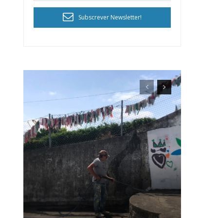
Subscrever Newsletter!
ra
público!