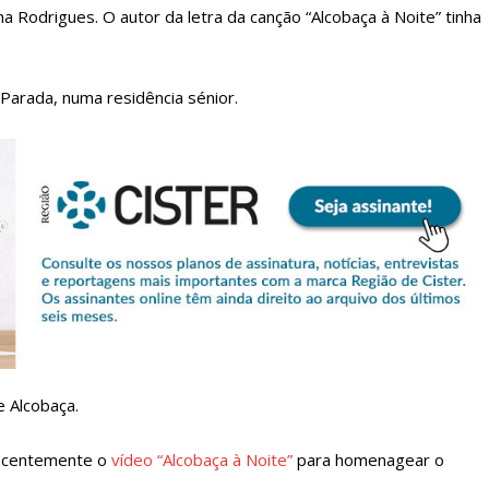
ma Rodrigues. O autor da letra da canção “Alcobaça à Noite” tinha
Parada, numa residência sénior.
lanos de Assinatu
 assinante do Região de Cister e ajude-nos a manter este serviço 
Sendo assinante terá acesso a todos os conteúdos exclusivos e versões digitais.
Escolha o plano de assinatura desejado:
e Alcobaça.
recentemente o
vídeo “Alcobaça à Noite”
para homenagear o