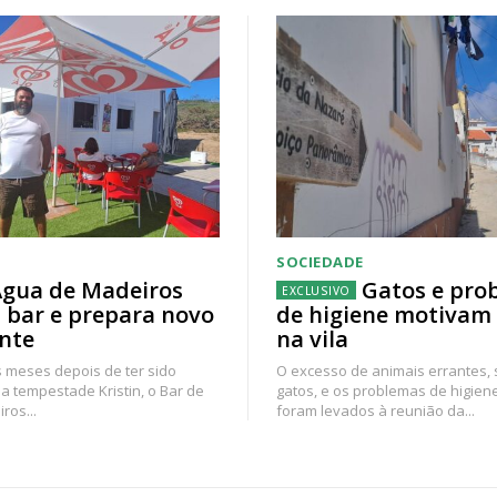
SOCIEDADE
gua de Madeiros
Gatos e pro
 bar e prepara novo
de higiene motivam
nte
na vila
 meses depois de ter sido
O excesso de animais errantes,
a tempestade Kristin, o Bar de
gatos, e os problemas de higien
ros...
foram levados à reunião da...