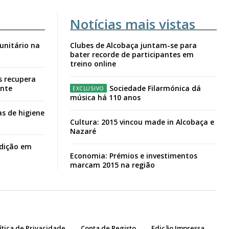
Notícias mais vistas
unitário na
Clubes de Alcobaça juntam-se para
bater recorde de participantes em
treino online
s recupera
ante
Sociedade Filarmónica dá
música há 110 anos
s de higiene
Cultura: 2015 vincou made in Alcobaça e
Nazaré
adição em
Economia: Prémios e investimentos
marcam 2015 na região
ítica de Privacidade
Conta de Registo
Edição Impressa