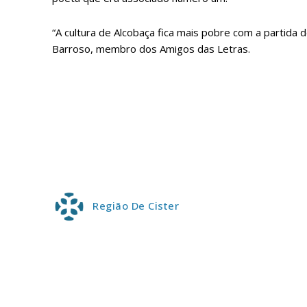
ASSIN
IMPR
“A cultura de Alcobaça fica mais pobre com a partida
3
Barroso, membro dos Amigos das Letras.
12 m
Edição em papel ent
em sua casa
Acesso ao conteúdo
Acesso aos conteúd
assinantes
Região De Cister
Ofertas para assina
Escolha