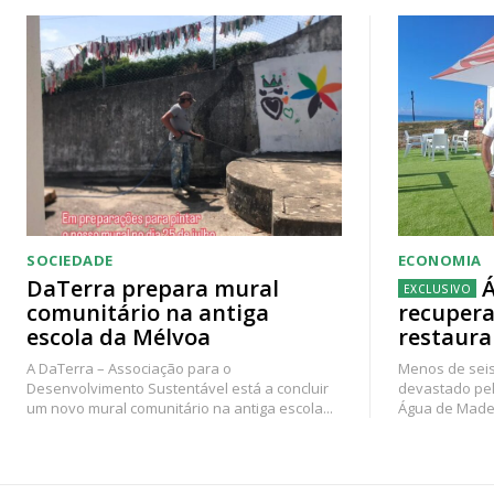
SOCIEDADE
ECONOMIA
DaTerra prepara mural
Á
comunitário na antiga
recupera
escola da Mélvoa
restaura
A DaTerra – Associação para o
Menos de seis
Desenvolvimento Sustentável está a concluir
devastado pel
um novo mural comunitário na antiga escola...
Água de Madei