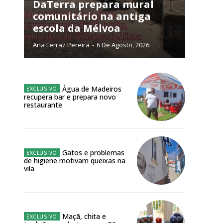
NATURA
DaTerra prepara mural
L ANUAL
comunitário na antiga
escola da Mélvoa
6
€
Ana Ferraz Pereira
-
6 De Agosto, 2026
meses
o online
Água de Madeiros
recupera bar e prepara novo
os Exclusivos para
restaurante
atura anual
Gatos e problemas
 o plano
de higiene motivam queixas na
vila
Maçã, chita e