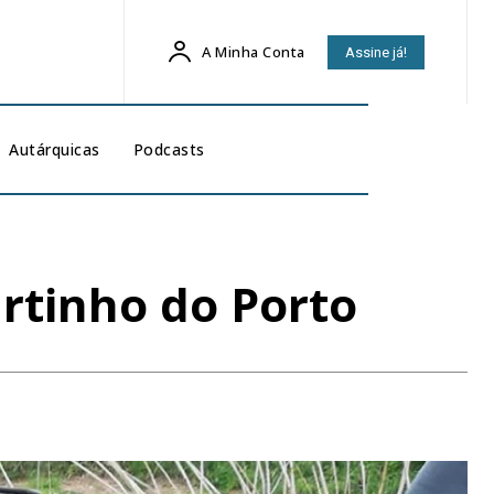
A Minha Conta
Assine já!
Autárquicas
Podcasts
rtinho do Porto