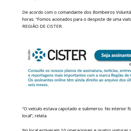
De acordo com o comandante dos Bombeiros Voluntário
horas. “Fomos acionados para o despiste de uma viatur
REGIÃO DE CISTER.
P
Faça-se
“O veículo estava capotado e submerso. No interior f
local”, relata.
No local estiveram 10 operacionais e quatro viaturas