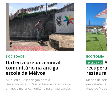
SOCIEDADE
ECONOMIA
DaTerra prepara mural
Á
comunitário na antiga
recupera
escola da Mélvoa
restaura
A DaTerra – Associação para o
Menos de seis
Desenvolvimento Sustentável está a concluir
devastado pel
um novo mural comunitário na antiga escola...
Água de Madei