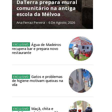
NATURA
DaTerra prepara mural
L ANUAL
comunitário na antiga
escola da Mélvoa
6
€
Ana Ferraz Pereira
-
6 De Agosto, 2026
meses
o online
Água de Madeiros
recupera bar e prepara novo
os Exclusivos para
restaurante
atura anual
Gatos e problemas
 o plano
de higiene motivam queixas na
vila
Maçã, chita e