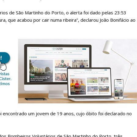
s de São Martinho do Porto, o alerta foi dado pelas 23:53
a, que acabou por cair numa ribeira”, declarou João Bonifácio ao
lanos de Assinatu
 assinante do Região de Cister e ajude-nos a manter este serviço 
Sendo assinante terá acesso a todos os conteúdos exclusivos e versões digitais.
Escolha o plano de assinatura desejado:
oi encontrado um jovem de 19 anos, cujo óbito foi declarado no
 dos Bombeiros Voluntários de São Martinho do Porto, três