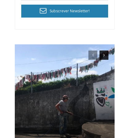
Subscrever Newsletter!
ra
público!