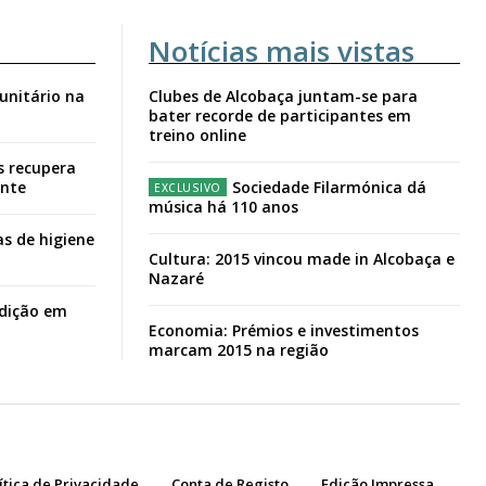
Notícias mais vistas
unitário na
Clubes de Alcobaça juntam-se para
bater recorde de participantes em
treino online
s recupera
ante
Sociedade Filarmónica dá
música há 110 anos
s de higiene
Cultura: 2015 vincou made in Alcobaça e
Nazaré
adição em
Economia: Prémios e investimentos
marcam 2015 na região
ítica de Privacidade
Conta de Registo
Edição Impressa