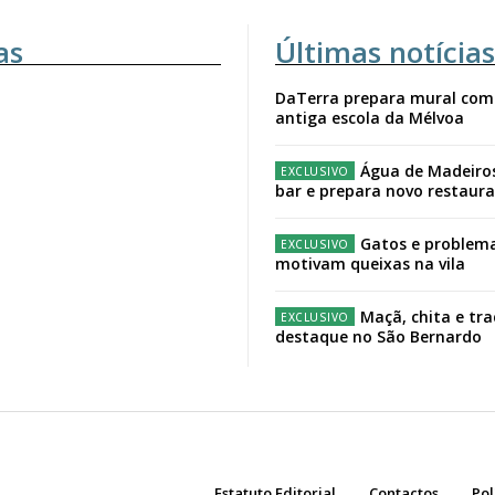
as
Últimas notícias
DaTerra prepara mural com
antiga escola da Mélvoa
Água de Madeiro
bar e prepara novo restaur
Gatos e problema
motivam queixas na vila
Maçã, chita e tr
destaque no São Bernardo
Estatuto Editorial
Contactos
Pol