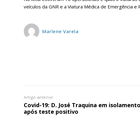
ASSIN
IMPR
veículos da GNR e a Viatura Médica de Emergência e 
3
Marlene Varela
12 m
Edição em papel ent
em sua casa
Acesso ao conteúdo
Acesso aos conteúd
assinantes
Ofertas para assina
Artigo anterior
Covid-19: D. José Traquina em isolament
após teste positivo
Escolha