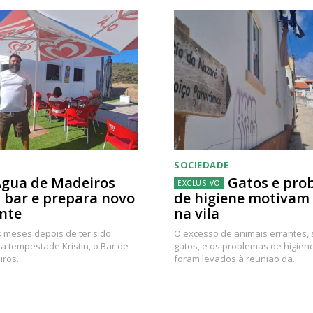
SOCIEDADE
gua de Madeiros
Gatos e pro
 bar e prepara novo
de higiene motivam
nte
na vila
 meses depois de ter sido
O excesso de animais errantes,
a tempestade Kristin, o Bar de
gatos, e os problemas de higien
ros...
foram levados à reunião da...