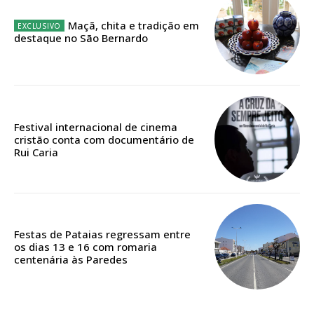
Maçã, chita e tradição em
destaque no São Bernardo
Edição em papel entregue à Quinta-feira em sua
casa
Acesso ao conteúdo online
Acesso aos conteúdos Exclusivos para
assinantes
Festival internacional de cinema
cristão conta com documentário de
Ofertas para assinatura anual
Rui Caria
Escolha o plano
Festas de Pataias regressam entre
os dias 13 e 16 com romaria
ASSINATURA
centenária às Paredes
DIGITAL ANUAL
16
€