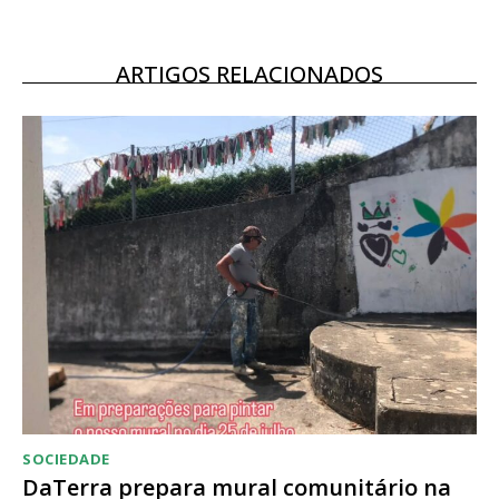
12 meses
ARTIGOS RELACIONADOS
Acesso ao conteúdo online
Acesso aos conteúdos Exclusivos para
assinantes
Ofertas para assinatura anual
Escolha o plano
SOCIEDADE
DaTerra prepara mural comunitário na