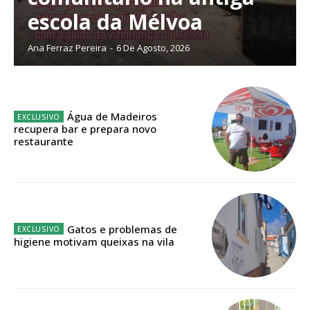
escola da Mélvoa
Planos de Assinatura
Ana Ferraz Pereira
-
6 De Agosto, 2026
Faça-se assinante do Região de Cister e ajude-nos a manter este serviço
público!
Água de Madeiros
Sendo assinante terá acesso a todos os conteúdos exclusivos e versões
recupera bar e prepara novo
digitais.
restaurante
Escolha o plano de assinatura desejado:
ASSINATURA
Gatos e problemas de
IMPRESSA
higiene motivam queixas na vila
32
€
12 meses