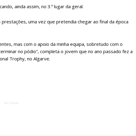
ATURA
ASSI
ESSA
DIGITA
ficando, ainda assim, no 3.º lugar da geral.
2
€
1
s prestações, uma vez que pretendia chegar ao final da época
eses
12 
ientes, mas com o apoio da minha equipa, sobretudo com o
 terminar no pódio”, completa o jovem que no ano passado fez a
regue à Quinta-feira
Acesso ao conteúd
onal Trophy, no Algarve.
Acesso aos conteúd
 online
assinantes
os Exclusivos para
Ofertas para assin
tura anual
Escolha
AD Footer
 o plano