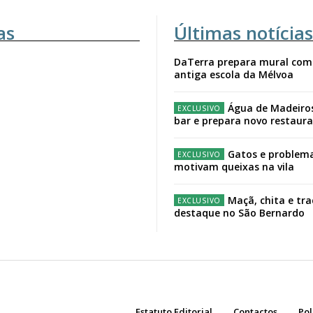
as
Últimas notícias
DaTerra prepara mural com
antiga escola da Mélvoa
Água de Madeiro
bar e prepara novo restaur
Gatos e problema
motivam queixas na vila
Maçã, chita e tr
destaque no São Bernardo
Estatuto Editorial
Contactos
Pol