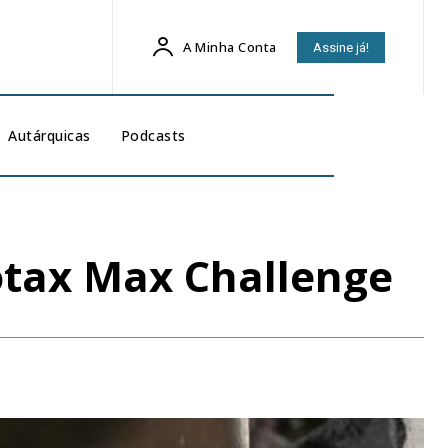
A Minha Conta
Assine já!
Autárquicas
Podcasts
Rotax Max Challenge