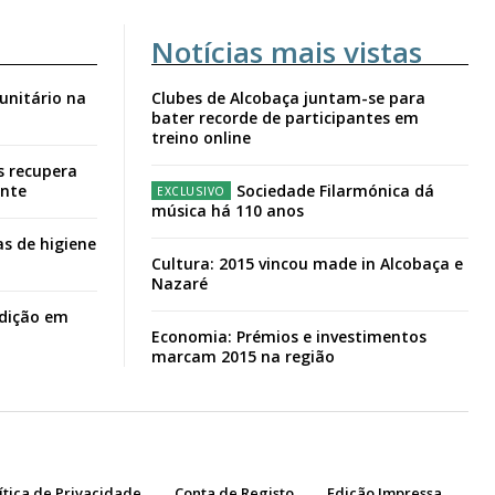
Notícias mais vistas
unitário na
Clubes de Alcobaça juntam-se para
bater recorde de participantes em
treino online
s recupera
ante
Sociedade Filarmónica dá
música há 110 anos
s de higiene
Cultura: 2015 vincou made in Alcobaça e
Nazaré
adição em
Economia: Prémios e investimentos
marcam 2015 na região
ítica de Privacidade
Conta de Registo
Edição Impressa