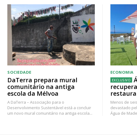
SOCIEDADE
ECONOMIA
DaTerra prepara mural
Á
comunitário na antiga
recupera
escola da Mélvoa
restaura
A DaTerra – Associação para o
Menos de seis
Desenvolvimento Sustentável está a concluir
devastado pel
um novo mural comunitário na antiga escola...
Água de Madei