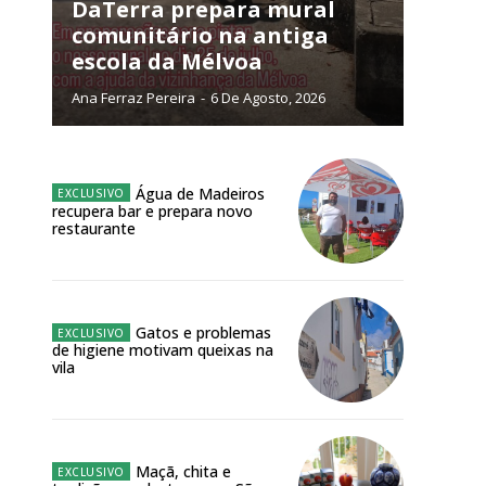
NATURA
DaTerra prepara mural
L ANUAL
comunitário na antiga
escola da Mélvoa
6
€
Ana Ferraz Pereira
-
6 De Agosto, 2026
meses
o online
Água de Madeiros
recupera bar e prepara novo
os Exclusivos para
restaurante
atura anual
Gatos e problemas
 o plano
de higiene motivam queixas na
vila
Maçã, chita e