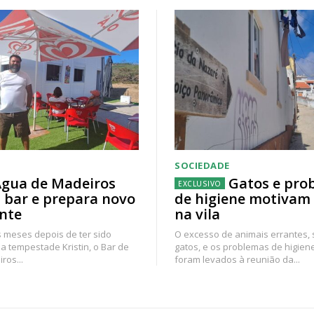
SOCIEDADE
gua de Madeiros
Gatos e pro
 bar e prepara novo
de higiene motivam
nte
na vila
 meses depois de ter sido
O excesso de animais errantes,
a tempestade Kristin, o Bar de
gatos, e os problemas de higien
ros...
foram levados à reunião da...