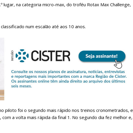
.º lugar, na categoria micro-max, do troféu Rotax Max Challenge,
 classificado num escalão até aos 10 anos.
lanos de Assinatu
 assinante do Região de Cister e ajude-nos a manter este serviço 
Sendo assinante terá acesso a todos os conteúdos exclusivos e versões digitais.
Escolha o plano de assinatura desejado:
eno piloto foi o segundo mais rápido nos treinos cronometrados, e
, com a volta mais rápida da final 1. No segundo dia fez melhor e,