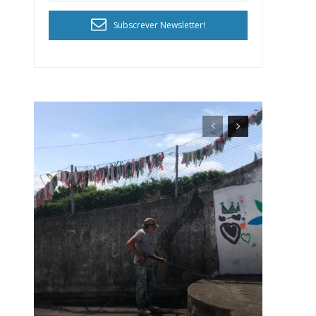
Subscrever Newsletter!
ra
público!