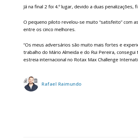
ASSIN
IMPR
Já na final 2 foi 4.º lugar, devido a duas penalizações, 
3
O pequeno piloto revelou-se muito “satisfeito” com a
entre os cinco melhores.
12 m
“Os meus adversários são muito mais fortes e exper
trabalho do Mário Almeida e do Rui Pereira, consegui
Edição em papel ent
estreia internacional no Rotax Max Challenge Internati
em sua casa
Acesso ao conteúdo
Acesso aos conteúd
assinantes
Rafael Raimundo
Ofertas para assina
Escolha