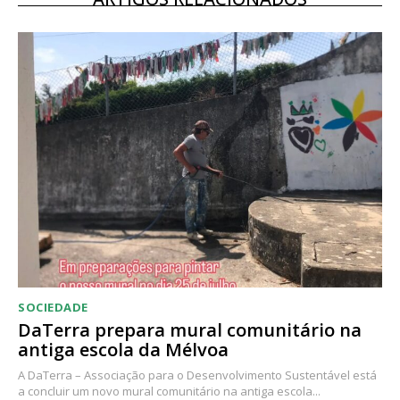
12 meses
Acesso ao conteúdo online
Acesso aos conteúdos Exclusivos para
assinantes
Ofertas para assinatura anual
Escolha o plano
SOCIEDADE
DaTerra prepara mural comunitário na
antiga escola da Mélvoa
A DaTerra – Associação para o Desenvolvimento Sustentável está
a concluir um novo mural comunitário na antiga escola...