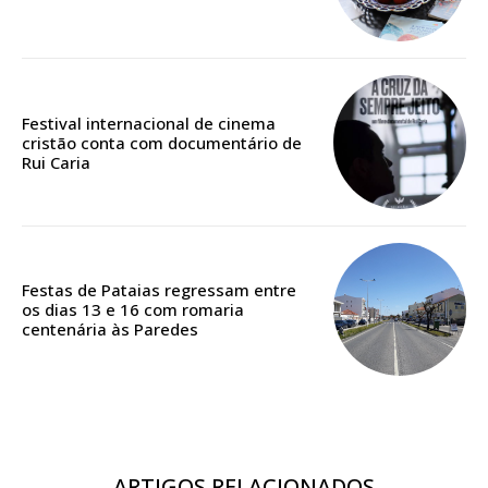
Edição em papel entregue à Quinta-feira em sua
casa
Acesso ao conteúdo online
Festival internacional de cinema
Acesso aos conteúdos Exclusivos para
cristão conta com documentário de
assinantes
Rui Caria
Ofertas para assinatura anual
Escolha o plano
Festas de Pataias regressam entre
os dias 13 e 16 com romaria
centenária às Paredes
ASSINATURA
DIGITAL ANUAL
16
€
ARTIGOS RELACIONADOS