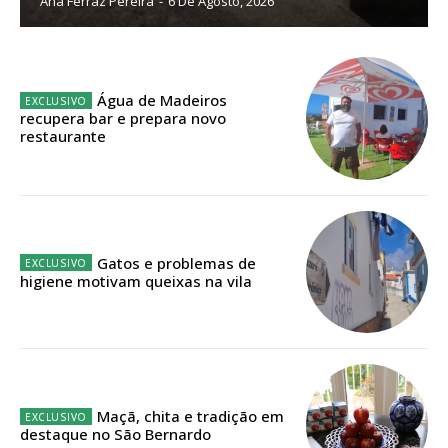
Ana Ferraz Pereira
-
6 De Agosto, 2026
Planos de Assinatura
Faça-se assinante do Região de Cister e ajude-nos a manter este serviço
Água de Madeiros
público!
recupera bar e prepara novo
restaurante
Sendo assinante terá acesso a todos os conteúdos exclusivos e versões
digitais.
Escolha o plano de assinatura desejado:
Gatos e problemas de
higiene motivam queixas na vila
ASSINATURA
IMPRESSA
32
€
12 meses
Maçã, chita e tradição em
destaque no São Bernardo