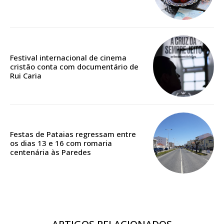
Edição em papel entregue à Quinta-feira em sua
casa
Acesso ao conteúdo online
Festival internacional de cinema
Acesso aos conteúdos Exclusivos para
cristão conta com documentário de
assinantes
Rui Caria
Ofertas para assinatura anual
Escolha o plano
Festas de Pataias regressam entre
os dias 13 e 16 com romaria
centenária às Paredes
ASSINATURA
DIGITAL ANUAL
16
€