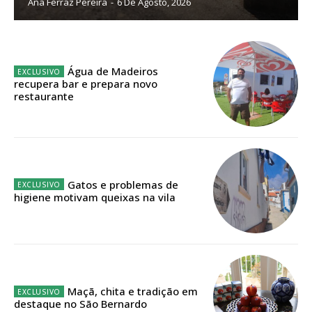
Ana Ferraz Pereira
-
6 De Agosto, 2026
Planos de Assinatura
Faça-se assinante do Região de Cister e ajude-nos a manter este serviço
Água de Madeiros
público!
recupera bar e prepara novo
restaurante
Sendo assinante terá acesso a todos os conteúdos exclusivos e versões
digitais.
Escolha o plano de assinatura desejado:
Gatos e problemas de
higiene motivam queixas na vila
ASSINATURA
IMPRESSA
32
€
12 meses
Maçã, chita e tradição em
destaque no São Bernardo