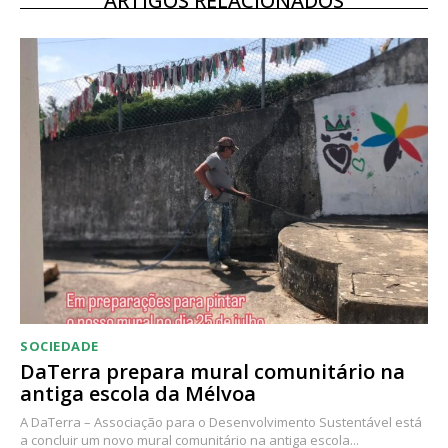
ARTIGOS RELACIONADOS
12 meses
Acesso ao conteúdo online
Acesso aos conteúdos Exclusivos para
assinantes
Ofertas para assinatura anual
Escolha o plano
SOCIEDADE
DaTerra prepara mural comunitário na
antiga escola da Mélvoa
A DaTerra – Associação para o Desenvolvimento Sustentável está
a concluir um novo mural comunitário na antiga escola...