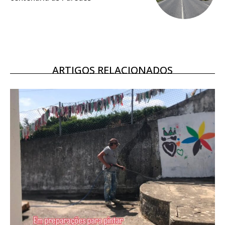
12 meses
Edição em papel entregue à Quinta-feira em sua
casa
ARTIGOS RELACIONADOS
Acesso ao conteúdo online
Acesso aos conteúdos Exclusivos para
assinantes
Ofertas para assinatura anual
Escolha o plano
ASSINATURA
DIGITAL ANUAL