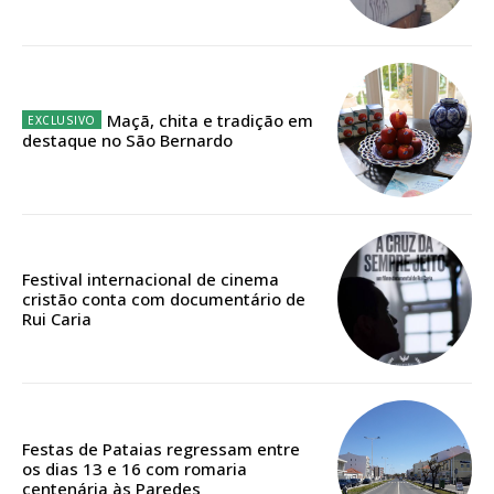
Planos de Assinatura
Maçã, chita e tradição em
destaque no São Bernardo
Faça-se assinante do Região de Cister e ajude-nos a manter este serviço
público!
Sendo assinante terá acesso a todos os conteúdos exclusivos e versões
digitais.
Escolha o plano de assinatura desejado:
Festival internacional de cinema
cristão conta com documentário de
Rui Caria
ASSINATURA
IMPRESSA
Festas de Pataias regressam entre
32
€
os dias 13 e 16 com romaria
centenária às Paredes