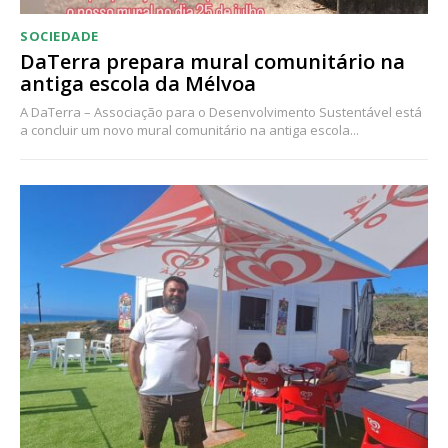
16
€
SOCIEDADE
DaTerra prepara mural comunitário na
12 meses
antiga escola da Mélvoa
A DaTerra – Associação para o Desenvolvimento Sustentável está
a concluir um novo mural comunitário na antiga escola...
Acesso ao conteúdo online
Acesso aos conteúdos Exclusivos para
assinantes
Ofertas para assinatura anual
Escolha o plano