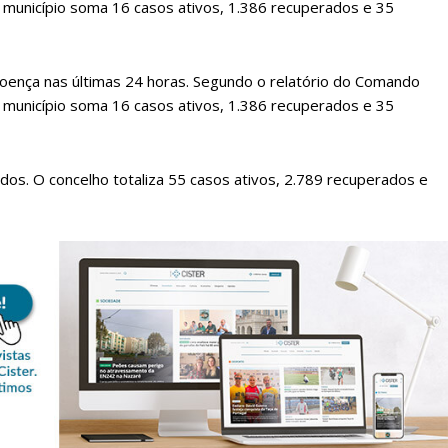
o município soma 16 casos ativos, 1.386 recuperados e 35
oença nas últimas 24 horas. Segundo o relatório do Comando
o município soma 16 casos ativos, 1.386 recuperados e 35
dos. O concelho totaliza 55 casos ativos, 2.789 recuperados e
lanos de Assinatu
 assinante do Região de Cister e ajude-nos a manter este serviço 
Sendo assinante terá acesso a todos os conteúdos exclusivos e versões digitais.
Escolha o plano de assinatura desejado: