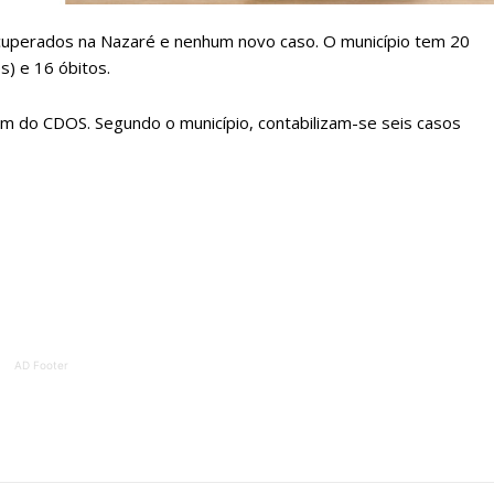
ATURA
ASSI
cuperados na Nazaré e nenhum novo caso. O município tem 20
ESSA
DIGITA
s) e 16 óbitos.
2
€
1
em do CDOS. Segundo o município, contabilizam-se seis casos
eses
12 
regue à Quinta-feira
Acesso ao conteúd
Acesso aos conteúd
 online
assinantes
os Exclusivos para
Ofertas para assin
tura anual
Escolha
AD Footer
 o plano