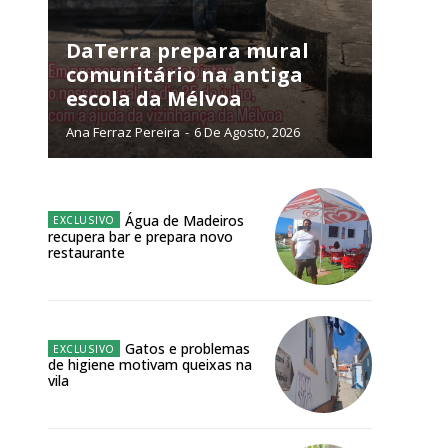
NATURA
L ANUAL
DaTerra prepara mural
comunitário na antiga
6
€
escola da Mélvoa
Ana Ferraz Pereira
-
6 De Agosto, 2026
meses
o online
Água de Madeiros
os Exclusivos para
recupera bar e prepara novo
restaurante
atura anual
 o plano
Gatos e problemas
de higiene motivam queixas na
vila