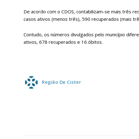
ASSIN
De acordo com o CDOS, contabilizam-se mais três re
IMPR
casos ativos (menos três), 590 recuperados (mais trê
3
Contudo, os números divulgados pelo município difer
ativos, 678 recuperados e 16 óbitos.
12 m
Edição em papel ent
em sua casa
Acesso ao conteúdo
Região De Cister
Acesso aos conteúd
assinantes
Ofertas para assina
Escolha