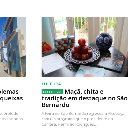
CULTURA
blemas
Maçã, chita e
 queixas
tradição em destaque no São
Bernardo
 sobretudo
A Feira de São Bernardo regressa a Alcobaça
e associados
com um programa que o presidente da
Câmara, Hermínio Rodrigues,...