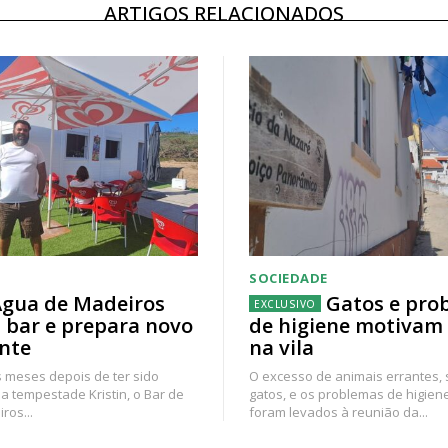
ARTIGOS RELACIONADOS
SOCIEDADE
gua de Madeiros
Gatos e pro
 bar e prepara novo
de higiene motivam
nte
na vila
 meses depois de ter sido
O excesso de animais errantes,
a tempestade Kristin, o Bar de
gatos, e os problemas de higien
ros...
foram levados à reunião da...