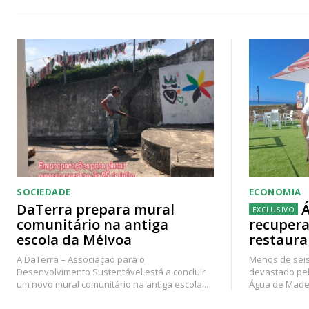
SOCIEDADE
ECONOMIA
DaTerra prepara mural
Á
comunitário na antiga
recupera
escola da Mélvoa
restaura
A DaTerra – Associação para o
Menos de seis
Desenvolvimento Sustentável está a concluir
devastado pel
um novo mural comunitário na antiga escola...
Água de Madei