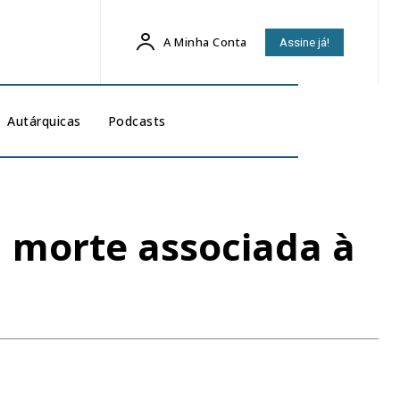
A Minha Conta
Assine já!
Autárquicas
Podcasts
a morte associada à