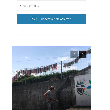
Subscrever Newsletter!
ra
público!