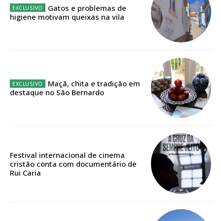
assinantes
Gatos e problemas de
higiene motivam queixas na vila
Ofertas para assinatura anual
Escolha o plano
Maçã, chita e tradição em
destaque no São Bernardo
ASSINATURA
DIGITAL ANUAL
16
€
Festival internacional de cinema
12 meses
cristão conta com documentário de
Rui Caria
Acesso ao conteúdo online
Acesso aos conteúdos Exclusivos para