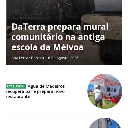
Sendo assinante terá acesso a todos os conteúdos exclusivos e versões
digitais.
Escolha o plano de assinatura desejado:
DaTerra prepara mural
comunitário na antiga
escola da Mélvoa
ASSINATURA
IMPRESSA
Ana Ferraz Pereira
-
6 De Agosto, 2026
32
€
12 meses
Água de Madeiros
recupera bar e prepara novo
restaurante
Edição em papel entregue à Quinta-feira em sua
casa
Acesso ao conteúdo online
Acesso aos conteúdos Exclusivos para