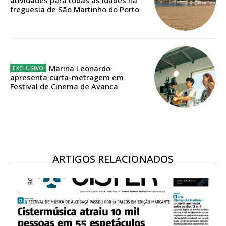
freguesia de São Martinho do Porto
Acesso aos conteúdos Exclusivos para
assinantes
Ofertas para assinatura anual
Escolha o plano
Marina Leonardo
apresenta curta-metragem em
Festival de Cinema de Avanca
ASSINATURA
DIGITAL ANUAL
16
€
ARTIGOS RELACIONADOS
12 meses
Acesso ao conteúdo online