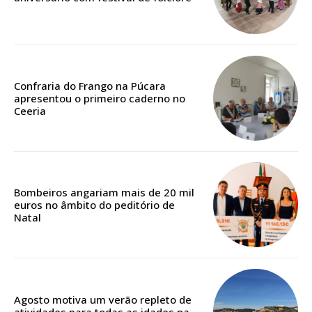
público!
Sendo assinante terá acesso a todos os conteúdos exclusivos e versões
digitais.
Escolha o plano de assinatura desejado:
Confraria do Frango na Púcara
apresentou o primeiro caderno no
Ceeria
ASSINATURA
IMPRESSA
32
€
Bombeiros angariam mais de 20 mil
euros no âmbito do peditório de
12 meses
Natal
Edição em papel entregue à Quinta-feira em sua
casa
Agosto motiva um verão repleto de
Acesso ao conteúdo online
atividades para todas as idades na