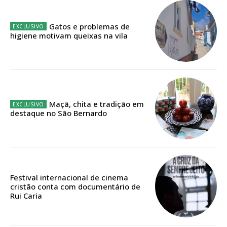
32
€
Gatos e problemas de
higiene motivam queixas na vila
12 meses
Edição em papel entregue à Quinta-feira em sua
casa
Maçã, chita e tradição em
Acesso ao conteúdo online
destaque no São Bernardo
Acesso aos conteúdos Exclusivos para
assinantes
Ofertas para assinatura anual
Escolha o plano
Festival internacional de cinema
cristão conta com documentário de
Rui Caria