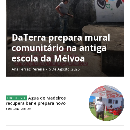
DaTerra prepara mural
Planos de Assinatura
comunitário na antiga
escola da Mélvoa
Faça-se assinante do Região de Cister e ajude-nos a manter este serviço
público!
Ana Ferraz Pereira
-
6 De Agosto, 2026
Sendo assinante terá acesso a todos os conteúdos exclusivos e versões
digitais.
Escolha o plano de assinatura desejado:
Água de Madeiros
recupera bar e prepara novo
restaurante
ASSINATURA
IMPRESSA