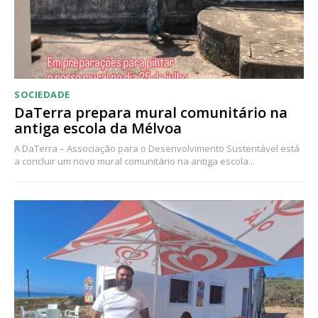
SOCIEDADE
DaTerra prepara mural comunitário na
antiga escola da Mélvoa
A DaTerra – Associação para o Desenvolvimento Sustentável está
a concluir um novo mural comunitário na antiga escola...