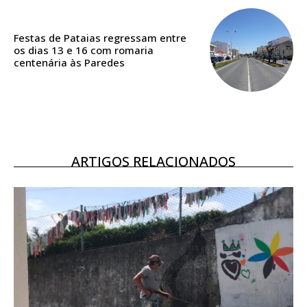
ASSINATURA
DIGITAL ANUAL
16
€
Festas de Pataias regressam entre
os dias 13 e 16 com romaria
centenária às Paredes
12 meses
Acesso ao conteúdo online
ARTIGOS RELACIONADOS
Acesso aos conteúdos Exclusivos para
assinantes
Ofertas para assinatura anual
Escolha o plano