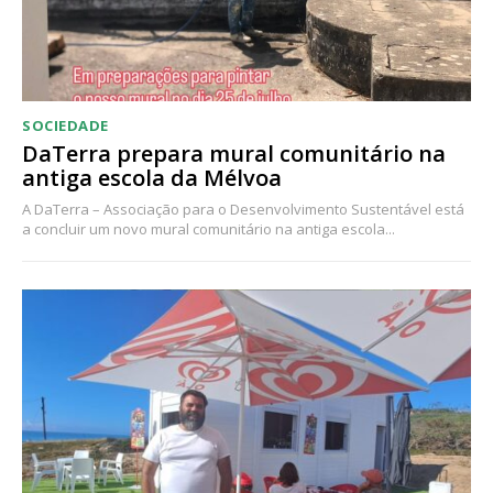
SOCIEDADE
DaTerra prepara mural comunitário na
antiga escola da Mélvoa
A DaTerra – Associação para o Desenvolvimento Sustentável está
a concluir um novo mural comunitário na antiga escola...