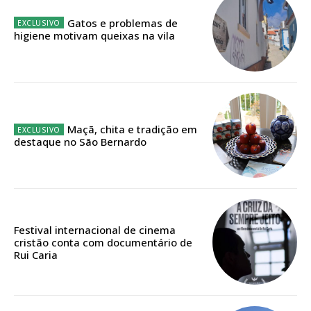
32
€
Gatos e problemas de
higiene motivam queixas na vila
12 meses
Edição em papel entregue à Quinta-feira em sua
casa
Maçã, chita e tradição em
Acesso ao conteúdo online
destaque no São Bernardo
Acesso aos conteúdos Exclusivos para
assinantes
Ofertas para assinatura anual
Escolha o plano
Festival internacional de cinema
cristão conta com documentário de
Rui Caria
ASSINATURA