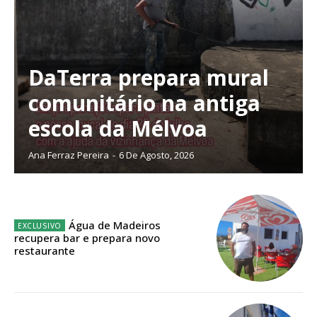
DaTerra prepara mural
Planos de Assinatura
comunitário na antiga
escola da Mélvoa
Faça-se assinante do Região de Cister e ajude-nos a manter este serviço
público!
Ana Ferraz Pereira
-
6 De Agosto, 2026
Sendo assinante terá acesso a todos os conteúdos exclusivos e versões
digitais.
Escolha o plano de assinatura desejado:
Água de Madeiros
recupera bar e prepara novo
restaurante
ASSINATURA
IMPRESSA