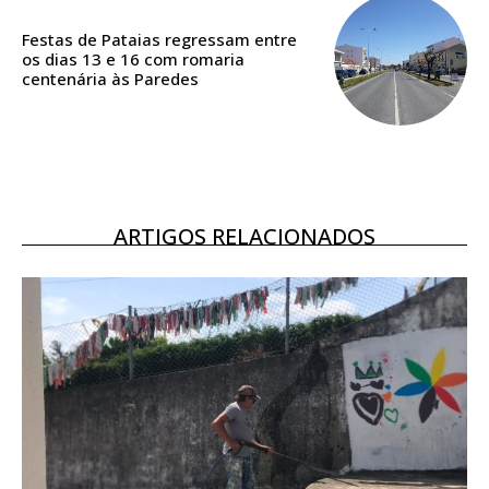
DIGITAL ANUAL
Festas de Pataias regressam entre
16
€
os dias 13 e 16 com romaria
centenária às Paredes
12 meses
Acesso ao conteúdo online
ARTIGOS RELACIONADOS
Acesso aos conteúdos Exclusivos para
assinantes
Ofertas para assinatura anual
Escolha o plano