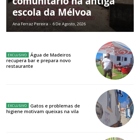
comunitário na antiga
escola da Mélvoa
Planos de Assinatura
Ana Ferraz Pereira
-
6 De Agosto, 2026
Faça-se assinante do Região de Cister e ajude-nos a manter este serviço
público!
Água de Madeiros
Sendo assinante terá acesso a todos os conteúdos exclusivos e versões
recupera bar e prepara novo
digitais.
restaurante
Escolha o plano de assinatura desejado:
ASSINATURA
Gatos e problemas de
IMPRESSA
higiene motivam queixas na vila
32
€
12 meses