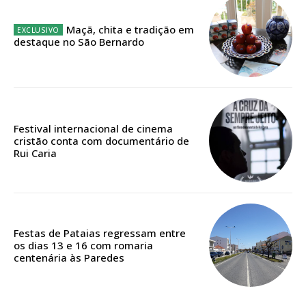
Maçã, chita e tradição em
destaque no São Bernardo
Edição em papel entregue à Quinta-feira em sua
casa
Acesso ao conteúdo online
Acesso aos conteúdos Exclusivos para
assinantes
Festival internacional de cinema
Ofertas para assinatura anual
cristão conta com documentário de
Rui Caria
Escolha o plano
Festas de Pataias regressam entre
os dias 13 e 16 com romaria
ASSINATURA
centenária às Paredes
DIGITAL ANUAL
16
€