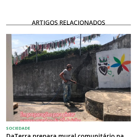
12 meses
ARTIGOS RELACIONADOS
Acesso ao conteúdo online
Acesso aos conteúdos Exclusivos para
assinantes
Ofertas para assinatura anual
Escolha o plano
SOCIEDADE
DaTerra prepara mural comunitário na