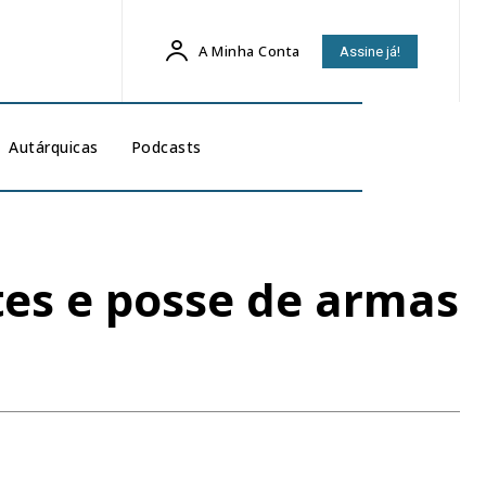
A Minha Conta
Assine já!
Autárquicas
Podcasts
tes e posse de armas