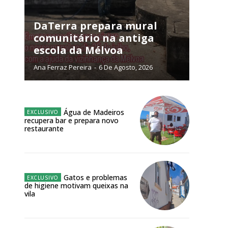
NATURA
DaTerra prepara mural
L ANUAL
comunitário na antiga
escola da Mélvoa
6
€
Ana Ferraz Pereira
-
6 De Agosto, 2026
meses
o online
Água de Madeiros
recupera bar e prepara novo
os Exclusivos para
restaurante
atura anual
Gatos e problemas
 o plano
de higiene motivam queixas na
vila