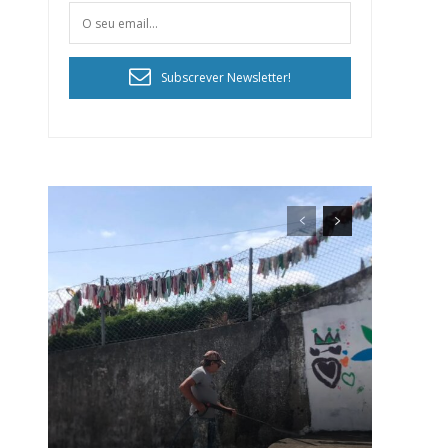
Subscrever Newsletter!
ra
público!