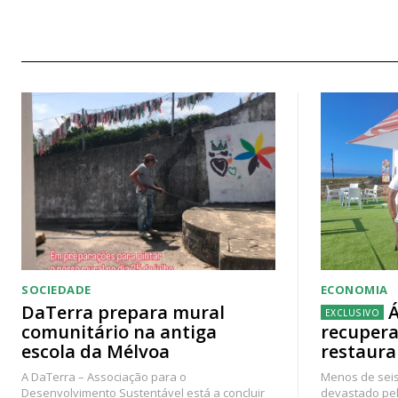
SOCIEDADE
ECONOMIA
DaTerra prepara mural
Á
comunitário na antiga
recupera
escola da Mélvoa
restaura
A DaTerra – Associação para o
Menos de seis
Desenvolvimento Sustentável está a concluir
devastado pel