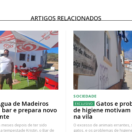
ARTIGOS RELACIONADOS
SOCIEDADE
gua de Madeiros
Gatos e pro
 bar e prepara novo
de higiene motivam
nte
na vila
 meses depois de ter sido
O excesso de animais errantes,
a tempestade Kristin, o Bar de
gatos, e os problemas de higien