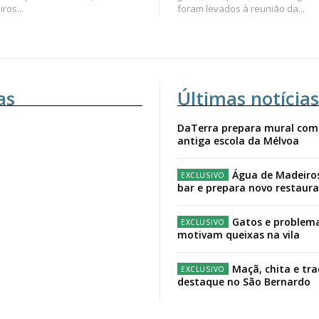
ros...
foram levados à reunião da...
as
Últimas notícias
DaTerra prepara mural com
antiga escola da Mélvoa
Água de Madeiro
bar e prepara novo restaur
Gatos e problema
motivam queixas na vila
Maçã, chita e tr
destaque no São Bernardo