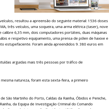
ATURA
ASSI
ESSA
DIGITA
veículos, resultou a apreensão do seguinte material: 1536 doses
2
€
1
A, três veículos, uma soqueira, uma arma elétrica (taser), nove
de calibre 6,35 mm, dois computadores portáteis, duas máquinas
nábis e respetivo equipamento, uma prensa de pólen de haxixe e
eses
12 
uto estupefaciente. Foram ainda apreendidos 9. 380 euros em
regue à Quinta-feira
Acesso ao conteúd
Acesso aos conteúd
ituídas arguidas mais três pessoas por tráfico de
 online
assinantes
os Exclusivos para
Ofertas para assin
a mesma natureza, foram esta sexta-feira, a primeiro
tura anual
Escolha
 de São Martinho do Porto, Caldas da Rainha, Óbidos e Peniche,
 o plano
Rainha, da Equipa de Investigação Criminal do Comando