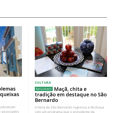
CULTURA
blemas
Maçã, chita e
 queixas
tradição em destaque no São
Bernardo
 sobretudo
A Feira de São Bernardo regressa a Alcobaça
e associados
com um programa que o presidente da