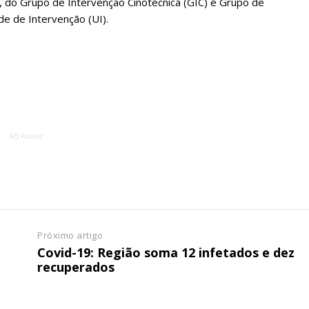
oa, do Grupo de Intervenção Cinotécnica (GIC) e Grupo de
e de Intervenção (UI).
AD Footer
Próximo artigo
Covid-19: Região soma 12 infetados e dez
recuperados