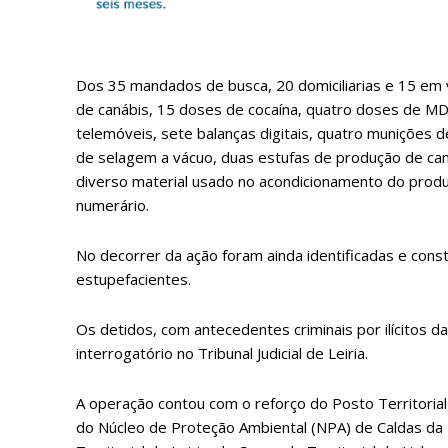
ASSIN
IMPR
Dos 35 mandados de busca, 20 domiciliarias e 15 em 
3
de canábis, 15 doses de cocaína, quatro doses de MDM
telemóveis, sete balanças digitais, quatro munições 
de selagem a vácuo, duas estufas de produção de ca
12 m
diverso material usado no acondicionamento do prod
numerário.
Edição em papel ent
em sua casa
No decorrer da ação foram ainda identificadas e const
Acesso ao conteúdo
estupefacientes.
Acesso aos conteúd
assinantes
Os detidos, com antecedentes criminais por ilícitos d
Ofertas para assina
interrogatório no Tribunal Judicial de Leiria.
A operação contou com o reforço do Posto Territorial
Escolha
do Núcleo de Proteção Ambiental (NPA) de Caldas da 