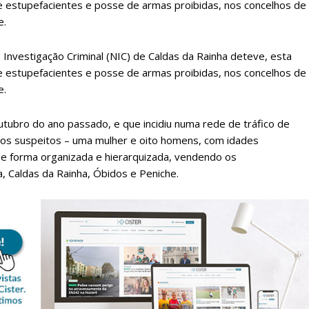
de estupefacientes e posse de armas proibidas, nos concelhos de
e.
 Investigação Criminal (NIC) de Caldas da Rainha deteve, esta
de estupefacientes e posse de armas proibidas, nos concelhos de
e.
tubro do ano passado, e que incidiu numa rede de tráfico de
 os suspeitos – uma mulher e oito homens, com idades
e forma organizada e hierarquizada, vendendo os
, Caldas da Rainha, Óbidos e Peniche.
lanos de Assinatu
 assinante do Região de Cister e ajude-nos a manter este serviço 
Sendo assinante terá acesso a todos os conteúdos exclusivos e versões digitais.
Escolha o plano de assinatura desejado: