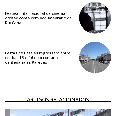
Festival internacional de cinema
cristão conta com documentário de
ASSINATURA
Rui Caria
DIGITAL ANUAL
16
€
12 meses
Festas de Pataias regressam entre
os dias 13 e 16 com romaria
centenária às Paredes
Acesso ao conteúdo online
Acesso aos conteúdos Exclusivos para
assinantes
Ofertas para assinatura anual
ARTIGOS RELACIONADOS
Escolha o plano