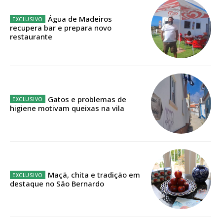
ASSINATURA
Água de Madeiros
IMPRESSA
recupera bar e prepara novo
restaurante
32
€
12 meses
Gatos e problemas de
higiene motivam queixas na vila
Edição em papel entregue à Quinta-feira em sua
casa
Acesso ao conteúdo online
Acesso aos conteúdos Exclusivos para
assinantes
Maçã, chita e tradição em
Ofertas para assinatura anual
destaque no São Bernardo
Escolha o plano