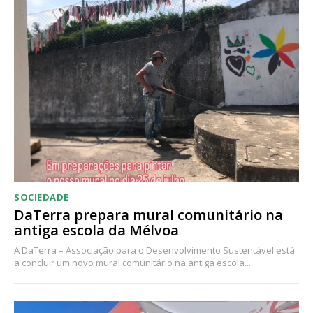
SOCIEDADE
DaTerra prepara mural comunitário na
antiga escola da Mélvoa
A DaTerra – Associação para o Desenvolvimento Sustentável está
a concluir um novo mural comunitário na antiga escola...