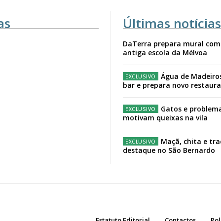
as
Últimas notícias
DaTerra prepara mural com
antiga escola da Mélvoa
Água de Madeiro
bar e prepara novo restaur
Gatos e problema
motivam queixas na vila
Maçã, chita e tr
destaque no São Bernardo
Estatuto Editorial
Contactos
Pol