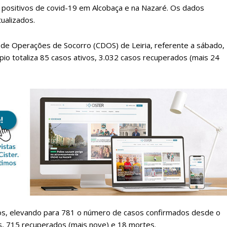
 positivos de covid-19 em Alcobaça e na Nazaré. Os dados
tualizados.
 de Operações de Socorro (CDOS) de Leiria, referente a sábado,
io totaliza 85 casos ativos, 3.032 casos recuperados (mais 24
lanos de Assinatu
 assinante do Região de Cister e ajude-nos a manter este serviço 
Sendo assinante terá acesso a todos os conteúdos exclusivos e versões digitais.
Escolha o plano de assinatura desejado:
ados, elevando para 781 o número de casos confirmados desde o
vos, 715 recuperados (mais nove) e 18 mortes.