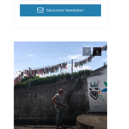
Subscrever Newsletter!
ra
público!