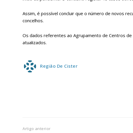
ASSIN
IMPR
Assim, é possível concluir que o número de novos rec
3
concelhos.
12 m
Os dados referentes ao Agrupamento de Centros de Sa
atualizados.
Edição em papel ent
em sua casa
Região De Cister
Acesso ao conteúdo
Acesso aos conteúd
assinantes
Ofertas para assina
Escolha
Artigo anterior