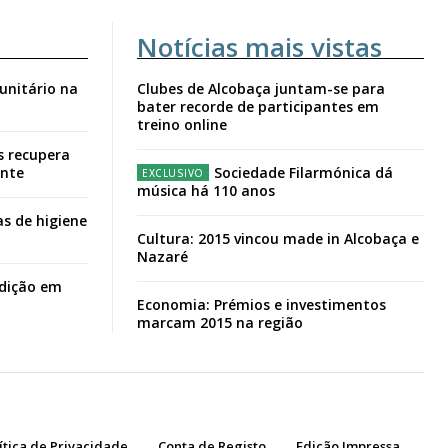
Notícias mais vistas
unitário na
Clubes de Alcobaça juntam-se para
bater recorde de participantes em
treino online
s recupera
ante
Sociedade Filarmónica dá
música há 110 anos
s de higiene
Cultura: 2015 vincou made in Alcobaça e
Nazaré
adição em
Economia: Prémios e investimentos
marcam 2015 na região
ítica de Privacidade
Conta de Registo
Edição Impressa