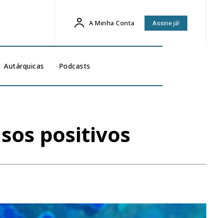
A Minha Conta
Assine já!
Autárquicas
Podcasts
sos positivos