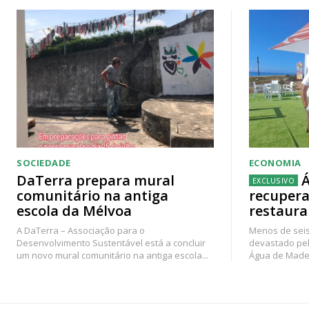
SOCIEDADE
ECONOMIA
DaTerra prepara mural
Á
comunitário na antiga
recupera
escola da Mélvoa
restaura
A DaTerra – Associação para o
Menos de seis
Desenvolvimento Sustentável está a concluir
devastado pel
um novo mural comunitário na antiga escola...
Água de Madei