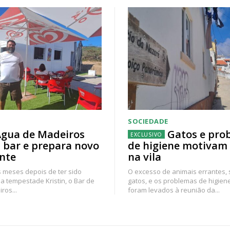
SOCIEDADE
gua de Madeiros
Gatos e pro
 bar e prepara novo
de higiene motivam
nte
na vila
 meses depois de ter sido
O excesso de animais errantes,
a tempestade Kristin, o Bar de
gatos, e os problemas de higien
ros...
foram levados à reunião da...