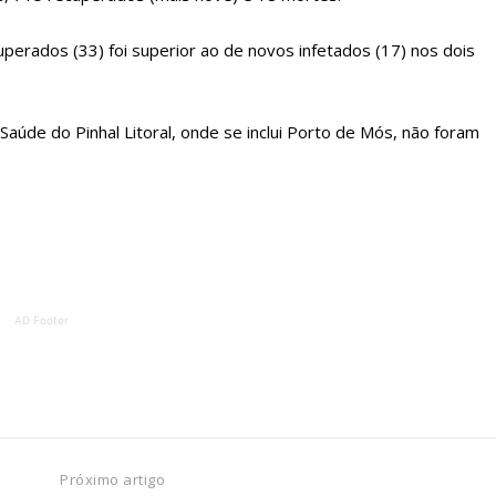
ATURA
ASSI
ESSA
DIGITA
uperados (33) foi superior ao de novos infetados (17) nos dois
2
€
1
eses
12 
úde do Pinhal Litoral, onde se inclui Porto de Mós, não foram
regue à Quinta-feira
Acesso ao conteúd
Acesso aos conteúd
 online
assinantes
os Exclusivos para
Ofertas para assin
AD Footer
tura anual
Escolha
 o plano
Próximo artigo