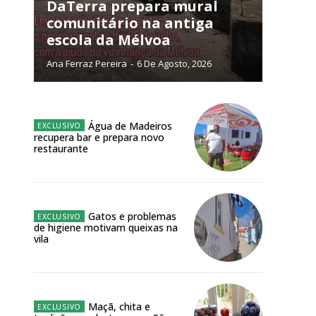
NATURA
DaTerra prepara mural
L ANUAL
comunitário na antiga
escola da Mélvoa
6
€
Ana Ferraz Pereira
-
6 De Agosto, 2026
meses
o online
Água de Madeiros
recupera bar e prepara novo
os Exclusivos para
restaurante
atura anual
Gatos e problemas
 o plano
de higiene motivam queixas na
vila
Maçã, chita e