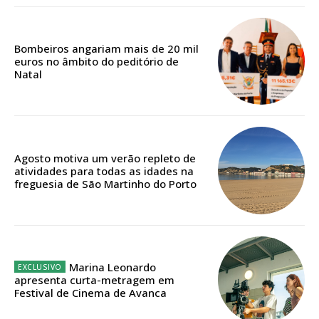
Bombeiros angariam mais de 20 mil
Edição em papel entregue à Quinta-feira em sua
euros no âmbito do peditório de
casa
Natal
Acesso ao conteúdo online
Acesso aos conteúdos Exclusivos para
assinantes
Ofertas para assinatura anual
Agosto motiva um verão repleto de
atividades para todas as idades na
Escolha o plano
freguesia de São Martinho do Porto
ASSINATURA
Marina Leonardo
DIGITAL ANUAL
apresenta curta-metragem em
16
€
Festival de Cinema de Avanca