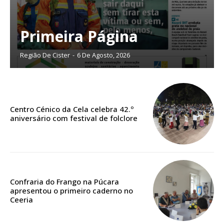
Planos de Assinatura
Primeira Página
Faça-se assinante do Região de Cister e ajude-nos a manter este serviço
Região De Cister
-
6 De Agosto, 2026
público!
Sendo assinante terá acesso a todos os conteúdos exclusivos e versões
digitais.
Escolha o plano de assinatura desejado:
Centro Cénico da Cela celebra 42.º
aniversário com festival de folclore
ASSINATURA
IMPRESSA
Confraria do Frango na Púcara
32
€
apresentou o primeiro caderno no
Ceeria
12 meses