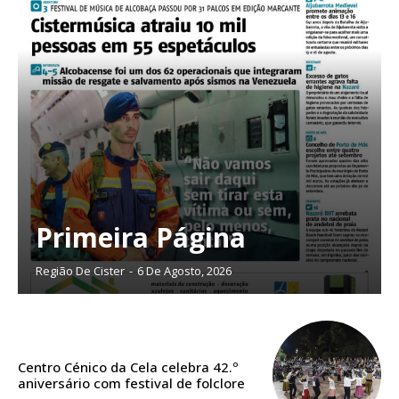
Planos de Assinatura
Faça-se assinante do Região de Cister e ajude-nos a manter este serviço
público!
Primeira Página
Sendo assinante terá acesso a todos os conteúdos exclusivos e versões
digitais.
Escolha o plano de assinatura desejado:
Região De Cister
-
6 De Agosto, 2026
ASSINATURA
Centro Cénico da Cela celebra 42.º
aniversário com festival de folclore
IMPRESSA