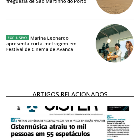
freguesia de São Martinho do Porto
ASSINATURA
DIGITAL ANUAL
16
€
12 meses
Marina Leonardo
apresenta curta-metragem em
Festival de Cinema de Avanca
Acesso ao conteúdo online
Acesso aos conteúdos Exclusivos para
assinantes
Ofertas para assinatura anual
ARTIGOS RELACIONADOS
Escolha o plano