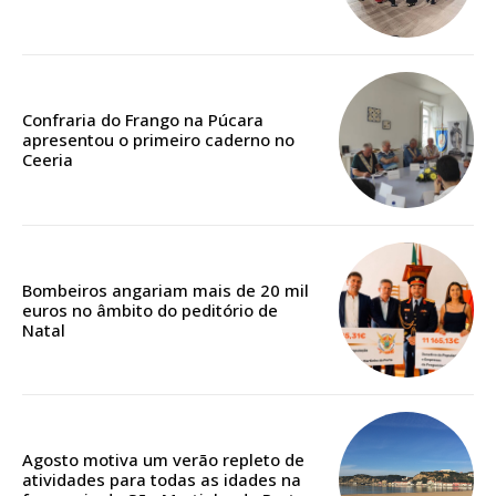
32
€
12 meses
Confraria do Frango na Púcara
apresentou o primeiro caderno no
Ceeria
Edição em papel entregue à Quinta-feira em sua
casa
Acesso ao conteúdo online
Acesso aos conteúdos Exclusivos para
assinantes
Bombeiros angariam mais de 20 mil
euros no âmbito do peditório de
Ofertas para assinatura anual
Natal
Escolha o plano
Agosto motiva um verão repleto de
atividades para todas as idades na