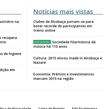
Notícias mais vistas
unitário na
Clubes de Alcobaça juntam-se para
bater recorde de participantes em
treino online
s recupera
ante
Sociedade Filarmónica dá
música há 110 anos
s de higiene
Cultura: 2015 vincou made in Alcobaça e
Nazaré
adição em
Economia: Prémios e investimentos
marcam 2015 na região
ítica de Privacidade
Conta de Registo
Edição Impressa