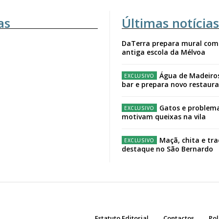
as
Últimas notícias
DaTerra prepara mural com
antiga escola da Mélvoa
Água de Madeiro
bar e prepara novo restaur
Gatos e problema
motivam queixas na vila
Maçã, chita e tr
destaque no São Bernardo
Estatuto Editorial
Contactos
Pol