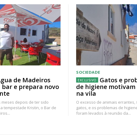
SOCIEDADE
gua de Madeiros
Gatos e pro
 bar e prepara novo
de higiene motivam
nte
na vila
 meses depois de ter sido
O excesso de animais errantes,
a tempestade Kristin, o Bar de
gatos, e os problemas de higien
ros...
foram levados à reunião da...