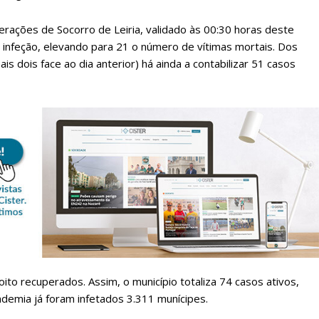
rações de Socorro de Leiria, validado às 00:30 horas deste
infeção, elevando para 21 o número de vítimas mortais. Dos
s dois face ao dia anterior) há ainda a contabilizar 51 casos
lanos de Assinatu
 assinante do Região de Cister e ajude-nos a manter este serviço 
Sendo assinante terá acesso a todos os conteúdos exclusivos e versões digitais.
Escolha o plano de assinatura desejado:
ito recuperados. Assim, o município totaliza 74 casos ativos,
demia já foram infetados 3.311 munícipes.