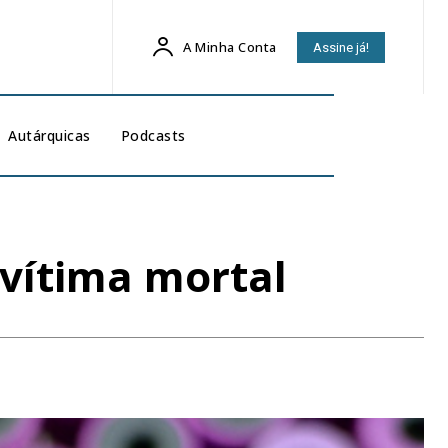
A Minha Conta
Assine já!
Autárquicas
Podcasts
 vítima mortal