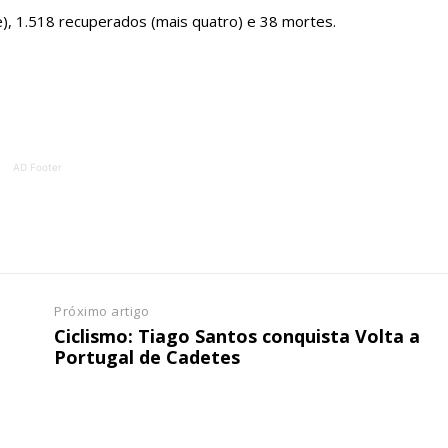
ATURA
ASSI
ESSA
DIGITA
), 1.518 recuperados (mais quatro) e 38 mortes.
2
€
1
eses
12 
AD Footer
regue à Quinta-feira
Acesso ao conteúd
Acesso aos conteúd
 online
assinantes
os Exclusivos para
Ofertas para assin
tura anual
Próximo artigo
Escolha
Ciclismo: Tiago Santos conquista Volta a
Portugal de Cadetes
 o plano