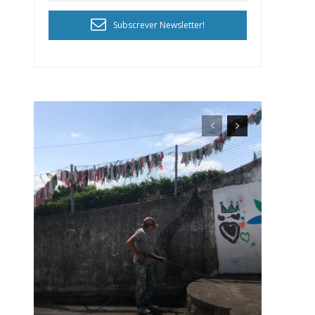
Subscrever Newsletter!
ra
público!