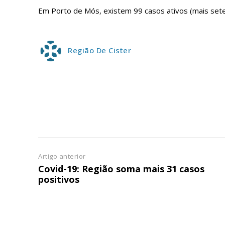
ASSIN
IMPR
Em Porto de Mós, existem 99 casos ativos (mais sete
3
Região De Cister
12 m
Edição em papel ent
em sua casa
Acesso ao conteúdo
Acesso aos conteúd
assinantes
Ofertas para assina
Artigo anterior
Covid-19: Região soma mais 31 casos
positivos
Escolha