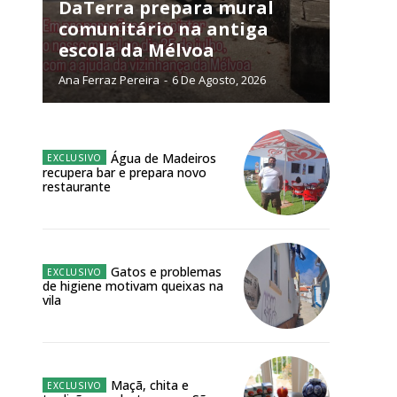
NATURA
DaTerra prepara mural
L ANUAL
comunitário na antiga
escola da Mélvoa
6
€
Ana Ferraz Pereira
-
6 De Agosto, 2026
meses
o online
Água de Madeiros
recupera bar e prepara novo
os Exclusivos para
restaurante
atura anual
Gatos e problemas
 o plano
de higiene motivam queixas na
vila
Maçã, chita e