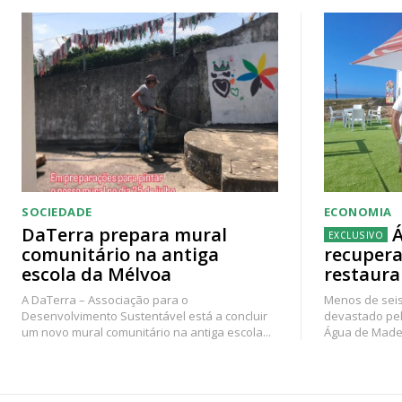
SOCIEDADE
ECONOMIA
DaTerra prepara mural
Á
comunitário na antiga
recupera
escola da Mélvoa
restaura
A DaTerra – Associação para o
Menos de seis
Desenvolvimento Sustentável está a concluir
devastado pel
um novo mural comunitário na antiga escola...
Água de Madei