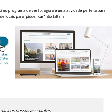
timo programa de verão, agora é uma atividade perfeita para
de locais para “piquenicar” não faltam.
lanos de Assinatu
 assinante do Região de Cister e ajude-nos a manter este serviço 
Sendo assinante terá acesso a todos os conteúdos exclusivos e versões digitais.
Escolha o plano de assinatura desejado:
 para os nossos assinantes