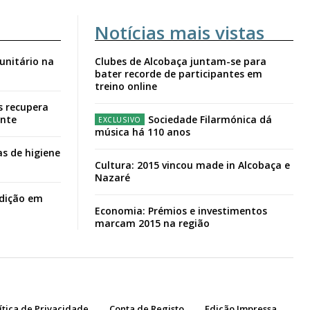
Notícias mais vistas
unitário na
Clubes de Alcobaça juntam-se para
bater recorde de participantes em
treino online
s recupera
ante
Sociedade Filarmónica dá
música há 110 anos
s de higiene
Cultura: 2015 vincou made in Alcobaça e
Nazaré
adição em
Economia: Prémios e investimentos
marcam 2015 na região
ítica de Privacidade
Conta de Registo
Edição Impressa