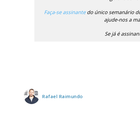
ASSIN
IMPR
Faça-se assinante
do único semanário do
3
ajude-nos a man
Se já é assina
12 m
Edição em papel ent
em sua casa
Acesso ao conteúdo
Acesso aos conteúd
assinantes
Ofertas para assina
Rafael Raimundo
Escolha