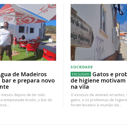
SOCIEDADE
gua de Madeiros
Gatos e pro
 bar e prepara novo
de higiene motivam
nte
na vila
 meses depois de ter sido
O excesso de animais errantes,
a tempestade Kristin, o Bar de
gatos, e os problemas de higien
ros...
foram levados à reunião da...