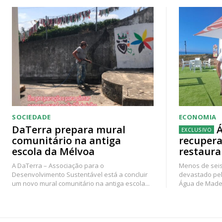
SOCIEDADE
ECONOMIA
DaTerra prepara mural
Á
comunitário na antiga
recupera
escola da Mélvoa
restaura
A DaTerra – Associação para o
Menos de seis
Desenvolvimento Sustentável está a concluir
devastado pel
um novo mural comunitário na antiga escola...
Água de Madei