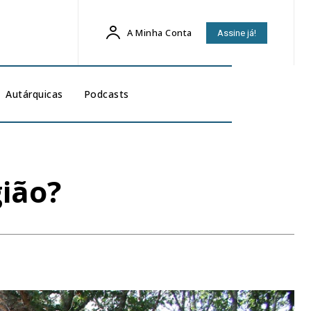
A Minha Conta
Assine já!
Autárquicas
Podcasts
ião?