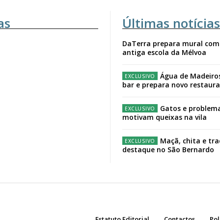
as
Últimas notícias
DaTerra prepara mural com
antiga escola da Mélvoa
Água de Madeiro
bar e prepara novo restaur
Gatos e problema
motivam queixas na vila
Maçã, chita e tr
destaque no São Bernardo
Estatuto Editorial
Contactos
Pol