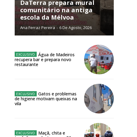
NATURA
DaTerra prepara mural
L ANUAL
comunitário na antiga
escola da Mélvoa
6
€
Ana Ferraz Pereira
-
6 De Agosto, 2026
meses
o online
Água de Madeiros
recupera bar e prepara novo
os Exclusivos para
restaurante
atura anual
Gatos e problemas
 o plano
de higiene motivam queixas na
vila
Maçã, chita e