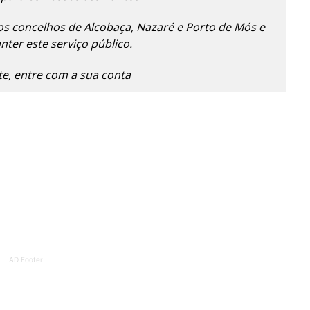
ATURA
ASSI
ESSA
DIGITA
s concelhos de Alcobaça, Nazaré e Porto de Mós e
2
€
1
ter este serviço público.
nte, entre com a sua conta
eses
12 
regue à Quinta-feira
Acesso ao conteúd
Acesso aos conteúd
 online
assinantes
os Exclusivos para
Ofertas para assin
tura anual
Escolha
 o plano
AD Footer