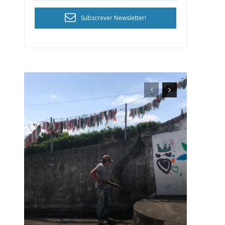
Subscrever Newsletter!
ra
público!