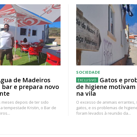
SOCIEDADE
gua de Madeiros
Gatos e pro
 bar e prepara novo
de higiene motivam
nte
na vila
 meses depois de ter sido
O excesso de animais errantes,
a tempestade Kristin, o Bar de
gatos, e os problemas de higien
ros...
foram levados à reunião da...