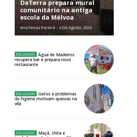
NATURA
DaTerra prepara mural
L ANUAL
comunitário na antiga
escola da Mélvoa
6
€
Ana Ferraz Pereira
-
6 De Agosto, 2026
meses
o online
Água de Madeiros
recupera bar e prepara novo
os Exclusivos para
restaurante
atura anual
Gatos e problemas
 o plano
de higiene motivam queixas na
vila
Maçã, chita e