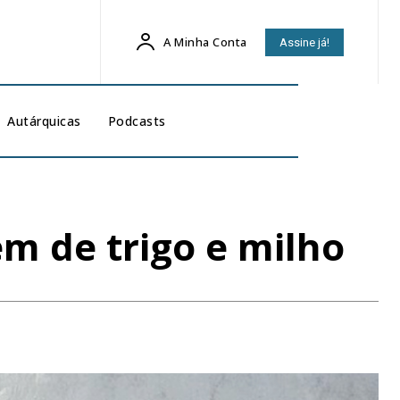
A Minha Conta
Assine já!
Autárquicas
Podcasts
m de trigo e milho
1