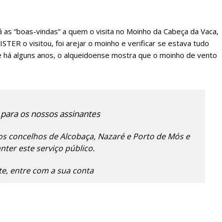
dá as “boas-vindas” a quem o visita no Moinho da Cabeça da Vaca,
TER o visitou, foi arejar o moinho e verificar se estava tudo
e há alguns anos, o alqueidoense mostra que o moinho de vento
lanos de Assinatu
 para os nossos assinantes
s concelhos de Alcobaça, Nazaré e Porto de Mós e
ter este serviço público.
 assinante do Região de Cister e ajude-nos a manter este serviço 
Sendo assinante terá acesso a todos os conteúdos exclusivos e versões digitais.
nte, entre com a sua conta
Escolha o plano de assinatura desejado: