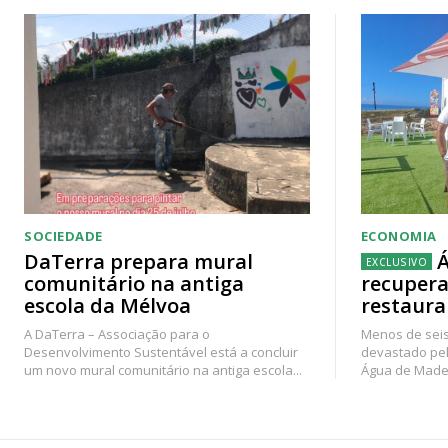
SOCIEDADE
ECONOMIA
DaTerra prepara mural
Á
comunitário na antiga
recupera
escola da Mélvoa
restaura
A DaTerra – Associação para o
Menos de seis
Desenvolvimento Sustentável está a concluir
devastado pel
um novo mural comunitário na antiga escola...
Água de Madei