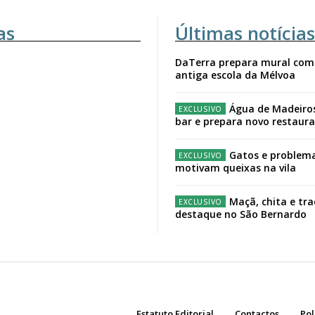
as
Últimas notícias
DaTerra prepara mural com
antiga escola da Mélvoa
Água de Madeiro
bar e prepara novo restaur
Gatos e problema
motivam queixas na vila
Maçã, chita e tr
destaque no São Bernardo
Estatuto Editorial
Contactos
Pol