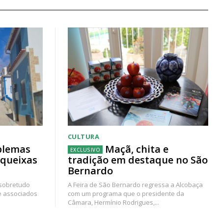
CULTURA
blemas
Maçã, chita e
 queixas
tradição em destaque no São
Bernardo
 sobretudo
A Feira de São Bernardo regressa a Alcobaça
e associados
com um programa que o presidente da
Câmara, Hermínio Rodrigues,...