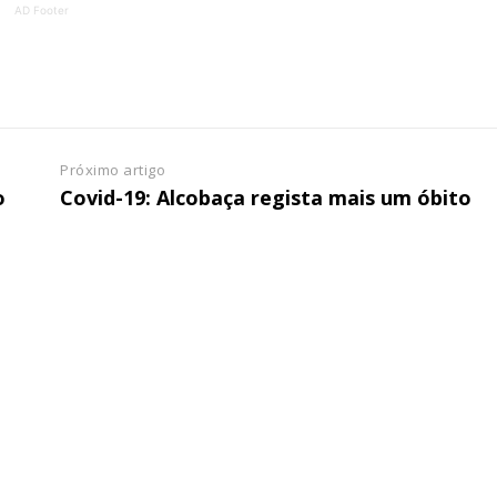
AD Footer
ATURA
ASSI
ESSA
DIGITA
2
€
1
eses
12 
Próximo artigo
o
Covid-19: Alcobaça regista mais um óbito
regue à Quinta-feira
Acesso ao conteúd
Acesso aos conteúd
 online
assinantes
os Exclusivos para
Ofertas para assin
tura anual
Escolha
 o plano