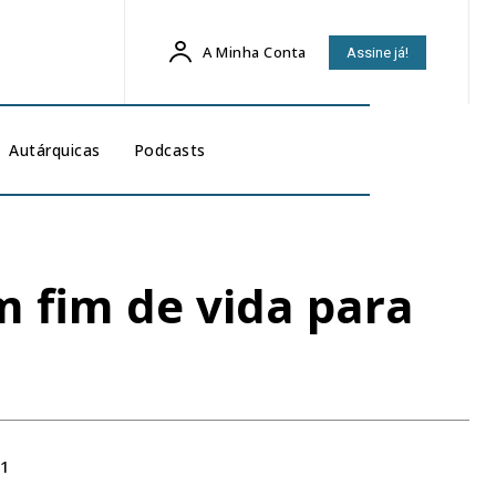
A Minha Conta
Assine já!
Autárquicas
Podcasts
m fim de vida para
21