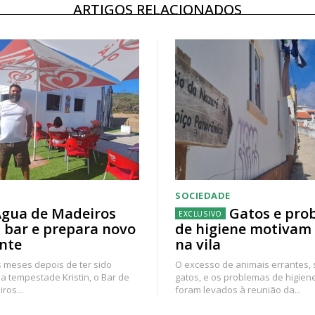
ARTIGOS RELACIONADOS
SOCIEDADE
gua de Madeiros
Gatos e pro
 bar e prepara novo
de higiene motivam
nte
na vila
 meses depois de ter sido
O excesso de animais errantes,
a tempestade Kristin, o Bar de
gatos, e os problemas de higien
ros...
foram levados à reunião da...