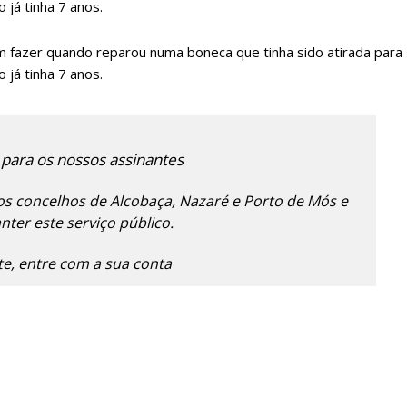
 já tinha 7 anos.
em fazer quando reparou numa boneca que tinha sido atirada para
 já tinha 7 anos.
 para os nossos assinantes
s concelhos de Alcobaça, Nazaré e Porto de Mós e
lanos de Assinatu
ter este serviço público.
nte, entre com a sua conta
 assinante do Região de Cister e ajude-nos a manter este serviço 
Sendo assinante terá acesso a todos os conteúdos exclusivos e versões digitais.
Escolha o plano de assinatura desejado: