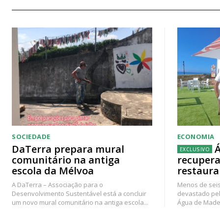
SOCIEDADE
ECONOMIA
DaTerra prepara mural
Á
comunitário na antiga
recupera
escola da Mélvoa
restaura
A DaTerra – Associação para o
Menos de seis
Desenvolvimento Sustentável está a concluir
devastado pel
um novo mural comunitário na antiga escola...
Água de Madei