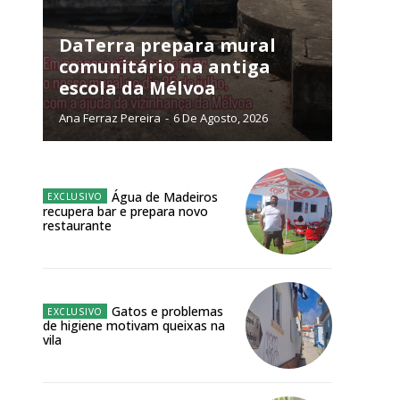
NATURA
L ANUAL
DaTerra prepara mural
comunitário na antiga
6
€
escola da Mélvoa
Ana Ferraz Pereira
-
6 De Agosto, 2026
meses
o online
Água de Madeiros
os Exclusivos para
recupera bar e prepara novo
restaurante
atura anual
 o plano
Gatos e problemas
de higiene motivam queixas na
vila