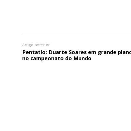
ASSIN
IMPR
3
12 m
Artigo anterior
Pentatlo: Duarte Soares em grande plan
Edição em papel ent
no campeonato do Mundo
em sua casa
Acesso ao conteúdo
Acesso aos conteúd
assinantes
Ofertas para assina
Escolha