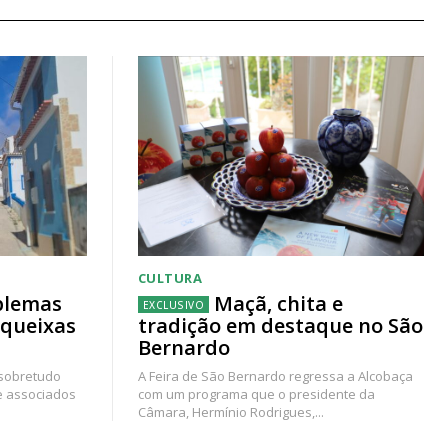
CULTURA
blemas
Maçã, chita e
 queixas
tradição em destaque no São
Bernardo
 sobretudo
A Feira de São Bernardo regressa a Alcobaça
e associados
com um programa que o presidente da
Câmara, Hermínio Rodrigues,...