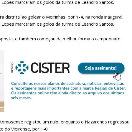
é Lopes marcaram os golos da turma de Leandro Santos.
 distrital ao golear o Meirinhas, por 1-4, na ronda inaugural.
é Lopes marcaram os golos da turma de Leandro Santos.
resposta, e também começou da melhor forma o campeonato.
lanos de Assinatu
 assinante do Região de Cister e ajude-nos a manter este serviço 
Sendo assinante terá acesso a todos os conteúdos exclusivos e versões digitais.
Escolha o plano de assinatura desejado:
 Portomosense registou um nulo, enquanto o Nazarenos regressou
to do Vieirense, por 1-0.