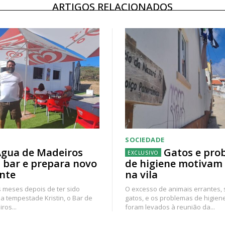
ARTIGOS RELACIONADOS
SOCIEDADE
gua de Madeiros
Gatos e pro
 bar e prepara novo
de higiene motivam
nte
na vila
 meses depois de ter sido
O excesso de animais errantes,
a tempestade Kristin, o Bar de
gatos, e os problemas de higien
ros...
foram levados à reunião da...