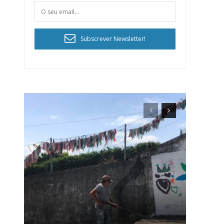
Subscrever Newsletter!
ra
público!