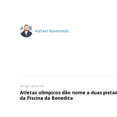
ASSIN
IMPR
3
Rafael Raimundo
12 m
Edição em papel ent
em sua casa
Acesso ao conteúdo
Acesso aos conteúd
assinantes
Ofertas para assina
Artigo anterior
Atletas olímpicos dão nome a duas pista
da Piscina da Benedita
Escolha