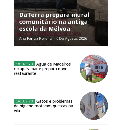
NATURA
L ANUAL
DaTerra prepara mural
comunitário na antiga
6
€
escola da Mélvoa
Ana Ferraz Pereira
-
6 De Agosto, 2026
meses
o online
Água de Madeiros
os Exclusivos para
recupera bar e prepara novo
restaurante
atura anual
 o plano
Gatos e problemas
de higiene motivam queixas na
vila