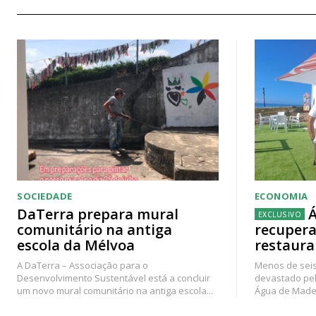
SOCIEDADE
ECONOMIA
DaTerra prepara mural
Á
comunitário na antiga
recupera
escola da Mélvoa
restaura
A DaTerra – Associação para o
Menos de seis
Desenvolvimento Sustentável está a concluir
devastado pel
um novo mural comunitário na antiga escola...
Água de Madei