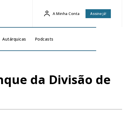
A Minha Conta
Assine já!
Autárquicas
Podcasts
nque da Divisão de
1