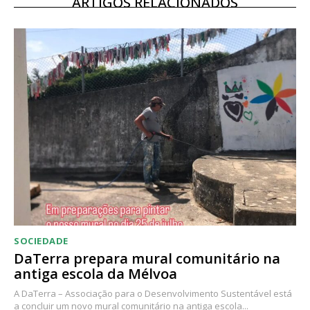
ARTIGOS RELACIONADOS
12 meses
Acesso ao conteúdo online
Acesso aos conteúdos Exclusivos para
assinantes
Ofertas para assinatura anual
Escolha o plano
SOCIEDADE
DaTerra prepara mural comunitário na
antiga escola da Mélvoa
A DaTerra – Associação para o Desenvolvimento Sustentável está
a concluir um novo mural comunitário na antiga escola...