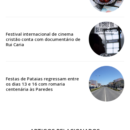
Edição em papel entregue à Quinta-feira em sua
casa
Acesso ao conteúdo online
Festival internacional de cinema
Acesso aos conteúdos Exclusivos para
cristão conta com documentário de
assinantes
Rui Caria
Ofertas para assinatura anual
Escolha o plano
Festas de Pataias regressam entre
os dias 13 e 16 com romaria
centenária às Paredes
ASSINATURA
DIGITAL ANUAL
16
€