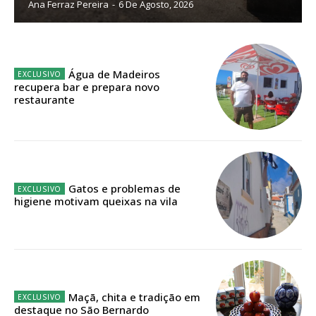
Ana Ferraz Pereira
-
6 De Agosto, 2026
Planos de Assinatura
Faça-se assinante do Região de Cister e ajude-nos a manter este serviço
público!
Água de Madeiros
recupera bar e prepara novo
restaurante
Sendo assinante terá acesso a todos os conteúdos exclusivos e versões
digitais.
Escolha o plano de assinatura desejado:
Gatos e problemas de
higiene motivam queixas na vila
ASSINATURA
IMPRESSA
32
€
12 meses
Maçã, chita e tradição em
destaque no São Bernardo