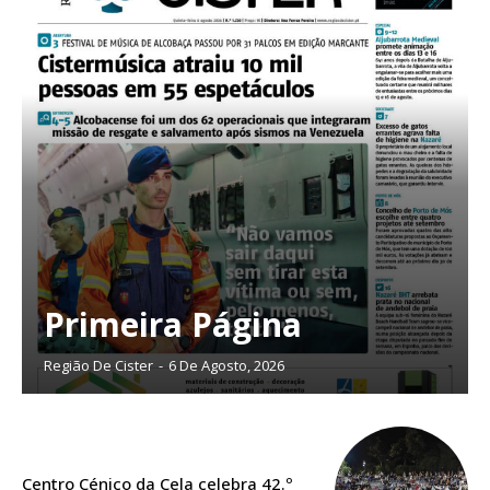
Primeira Página
Região De Cister
-
6 De Agosto, 2026
Planos de Assinatura
Centro Cénico da Cela celebra 42.º
Faça-se assinante do Região de Cister e ajude-nos a manter este serviço