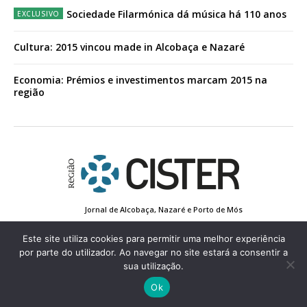
Sociedade Filarmónica dá música há 110 anos
Cultura: 2015 vincou made in Alcobaça e Nazaré
Economia: Prémios e investimentos marcam 2015 na
região
Jornal de Alcobaça, Nazaré e Porto de Mós
Estatuto Editorial
Contactos
Política de Privacidade
Conta de Registo
Edição Impressa
Este site utiliza cookies para permitir uma melhor experiência
por parte do utilizador. Ao navegar no site estará a consentir a
sua utilização.
© 2022 Região de Cister - Todos os direitos reservados.
Ok