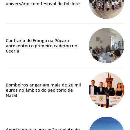
aniversário com festival de folclore
público!
Sendo assinante terá acesso a todos os conteúdos exclusivos e versões
digitais.
Escolha o plano de assinatura desejado:
Confraria do Frango na Púcara
apresentou o primeiro caderno no
Ceeria
ASSINATURA
IMPRESSA
32
€
Bombeiros angariam mais de 20 mil
euros no âmbito do peditório de
12 meses
Natal
Edição em papel entregue à Quinta-feira em sua
casa
Agosto motiva um verão repleto de