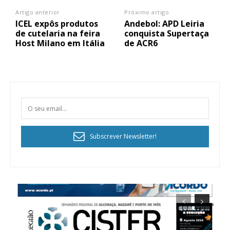
Artigo anterior
Próximo artigo
ICEL expôs produtos
Andebol: APD Leiria
de cutelaria na feira
conquista Supertaça
Host Milano em Itália
de ACR6
Subscrever Newsletter!