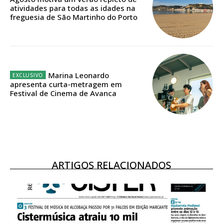
Acesso ao conteúdo online
atividades para todas as idades na
Acesso aos conteúdos Exclusivos para
freguesia de São Martinho do Porto
assinantes
Ofertas para assinatura anual
Escolha o plano
Marina Leonardo
apresenta curta-metragem em
Festival de Cinema de Avanca
ASSINATURA
DIGITAL ANUAL
16
€
ARTIGOS RELACIONADOS
12 meses
Acesso ao conteúdo online