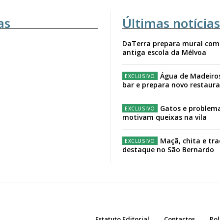
as
Últimas notícias
DaTerra prepara mural com
antiga escola da Mélvoa
Água de Madeiro
bar e prepara novo restaur
Gatos e problema
motivam queixas na vila
Maçã, chita e tr
destaque no São Bernardo
Estatuto Editorial
Contactos
Pol