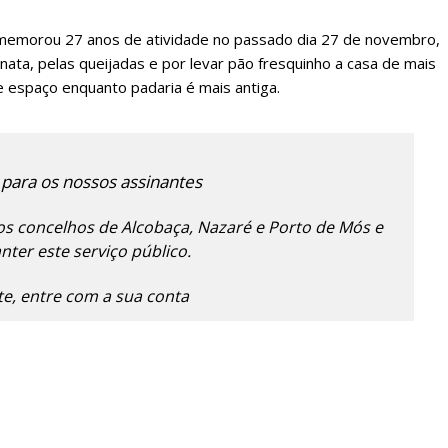
 comemorou 27 anos de atividade no passado dia 27 de novembro,
 nata, pelas queijadas e por levar pão fresquinho a casa de mais
 espaço enquanto padaria é mais antiga.
 para os nossos assinantes
lanos de Assinatu
s concelhos de Alcobaça, Nazaré e Porto de Mós e
ter este serviço público.
nte, entre com a sua conta
 assinante do Região de Cister e ajude-nos a manter este serviço 
Sendo assinante terá acesso a todos os conteúdos exclusivos e versões digitais.
Escolha o plano de assinatura desejado: