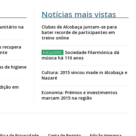
Notícias mais vistas
unitário na
Clubes de Alcobaça juntam-se para
bater recorde de participantes em
treino online
s recupera
ante
Sociedade Filarmónica dá
música há 110 anos
s de higiene
Cultura: 2015 vincou made in Alcobaça e
Nazaré
adição em
Economia: Prémios e investimentos
marcam 2015 na região
ítica de Privacidade
Conta de Registo
Edição Impressa