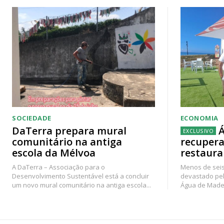
SOCIEDADE
ECONOMIA
DaTerra prepara mural
Á
comunitário na antiga
recupera
escola da Mélvoa
restaura
A DaTerra – Associação para o
Menos de seis
Desenvolvimento Sustentável está a concluir
devastado pel
um novo mural comunitário na antiga escola...
Água de Madei