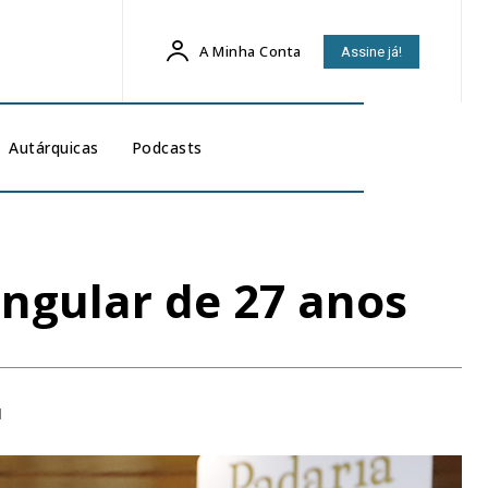
A Minha Conta
Assine já!
Autárquicas
Podcasts
singular de 27 anos
1