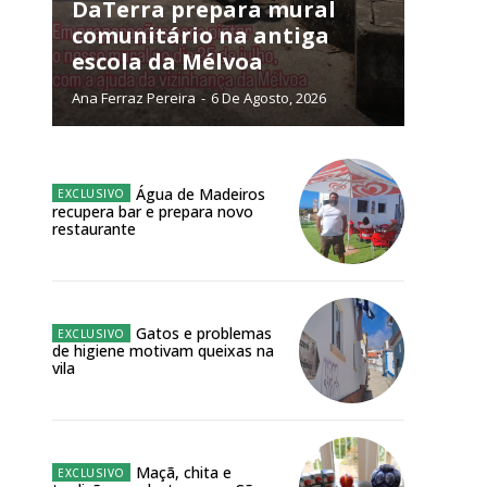
NATURA
DaTerra prepara mural
L ANUAL
comunitário na antiga
escola da Mélvoa
6
€
Ana Ferraz Pereira
-
6 De Agosto, 2026
meses
o online
Água de Madeiros
recupera bar e prepara novo
os Exclusivos para
restaurante
atura anual
Gatos e problemas
 o plano
de higiene motivam queixas na
vila
Maçã, chita e