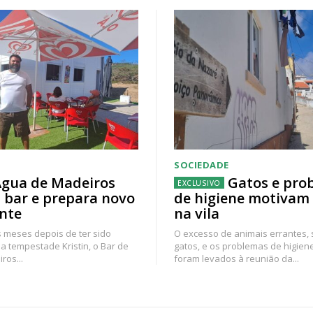
SOCIEDADE
gua de Madeiros
Gatos e pro
 bar e prepara novo
de higiene motivam
nte
na vila
 meses depois de ter sido
O excesso de animais errantes,
a tempestade Kristin, o Bar de
gatos, e os problemas de higien
ros...
foram levados à reunião da...